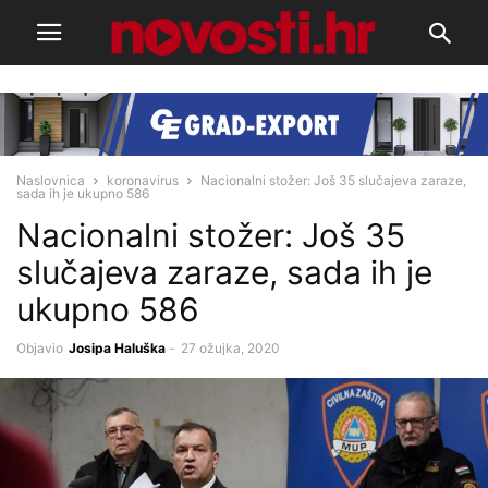
Naslovnica
koronavirus
Nacionalni stožer: Još 35 slučajeva zaraze,
sada ih je ukupno 586
Nacionalni stožer: Još 35
slučajeva zaraze, sada ih je
ukupno 586
Objavio
Josipa Haluška
-
27 ožujka, 2020