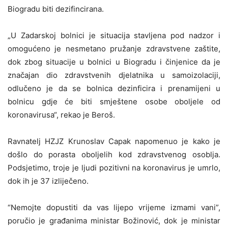
Biogradu biti dezifincirana.
„U Zadarskoj bolnici je situacija stavljena pod nadzor i
omogućeno je nesmetano pružanje zdravstvene zaštite,
dok zbog situacije u bolnici u Biogradu i činjenice da je
značajan dio zdravstvenih djelatnika u samoizolaciji,
odlučeno je da se bolnica dezinficira i prenamijeni u
bolnicu gdje će biti smještene osobe oboljele od
koronavirusa“, rekao je Beroš.
Ravnatelj HZJZ Krunoslav Capak napomenuo je kako je
došlo do porasta oboljelih kod zdravstvenog osoblja.
Podsjetimo, troje je ljudi pozitivni na koronavirus je umrlo,
dok ih je 37 izliječeno.
“Nemojte dopustiti da vas lijepo vrijeme izmami vani”,
poručio je građanima ministar Božinović, dok je ministar