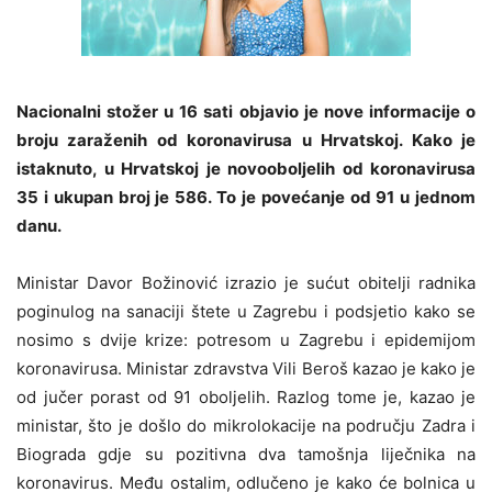
Nacionalni stožer u 16 sati objavio je nove informacije o
broju zaraženih od koronavirusa u Hrvatskoj. Kako je
istaknuto, u Hrvatskoj je novooboljelih od koronavirusa
35 i ukupan broj je 586. To je povećanje od 91 u jednom
danu.
Ministar Davor Božinović izrazio je sućut obitelji radnika
poginulog na sanaciji štete u Zagrebu i podsjetio kako se
nosimo s dvije krize: potresom u Zagrebu i epidemijom
koronavirusa. Ministar zdravstva Vili Beroš kazao je kako je
od jučer porast od 91 oboljelih. Razlog tome je, kazao je
ministar, što je došlo do mikrolokacije na području Zadra i
Biograda gdje su pozitivna dva tamošnja liječnika na
koronavirus. Među ostalim, odlučeno je kako će bolnica u