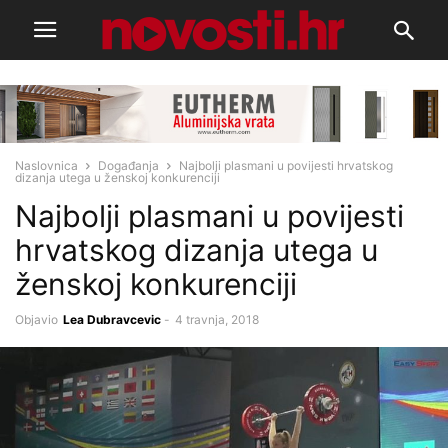
Naslovnica
Događanja
Najbolji plasmani u povijesti hrvatskog
dizanja utega u ženskoj konkurenciji
Najbolji plasmani u povijesti
hrvatskog dizanja utega u
ženskoj konkurenciji
Objavio
Lea Dubravcevic
-
4 travnja, 2018