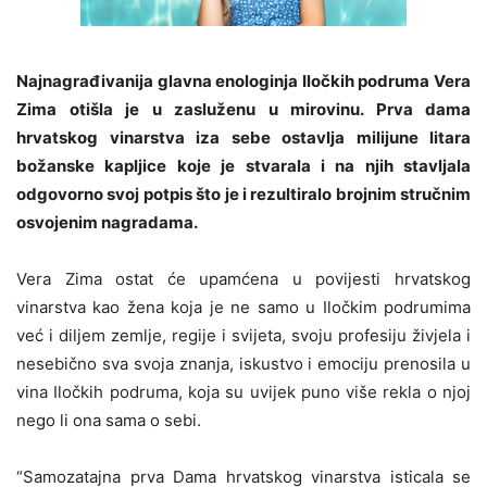
Najnagrađivanija glavna enologinja Iločkih podruma Vera
Zima otišla je u zasluženu u mirovinu. Prva dama
hrvatskog vinarstva iza sebe ostavlja milijune litara
božanske kapljice koje je stvarala i na njih stavljala
odgovorno svoj potpis što je i rezultiralo brojnim stručnim
osvojenim nagradama.
Vera Zima ostat će upamćena u povijesti hrvatskog
vinarstva kao žena koja je ne samo u Iločkim podrumima
već i diljem zemlje, regije i svijeta, svoju profesiju živjela i
nesebično sva svoja znanja, iskustvo i emociju prenosila u
vina Iločkih podruma, koja su uvijek puno više rekla o njoj
nego li ona sama o sebi.
“Samozatajna prva Dama hrvatskog vinarstva isticala se