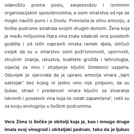
odanošću prema poslu, savjesnošću i iznimnim
organizacijskim sposobnostima, a osim vinarstva od nje se
moglo naučiti puno i o životu. Prenosila je silnu emociju, a
Iločke podrume smatrala svojim drugim domom. Žena koja
je među milijunima litara vina znala odabrati vina posebnih
godišta i od istih napraviti vinska remek djela, ističući
uvijek da su u vinarstvu osim požrtvovnosti, upornosti,
stručnih znanja, iskustva, kvalitete grožđa i tehnologije,
osjećaj za vino i strpljenje ključni čimbenici uspjeha.
Oduvijek je vjerovala da je upravo emocija vinara „tajni
sastojak“ bez kojeg ni jedno vino nije potpuno, da su
ljubav, strast i predanost vinara ključni za stvaranje
iskrenih i posebnih vina koja će ostati zapamćena”, rekli su
za svoju enologinju u Iločkim podrumima.
Vera Zima iz iločke je obitelji koja je, kao i mnoge druge
imala svoj vinograd i obiteljski podrum, tako da je ljubav