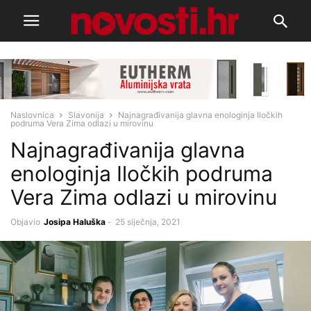
Naslovnica
Slavonija
Najnagrađivanija glavna enologinja Iločkih
podruma Vera Zima odlazi u mirovinu
Najnagrađivanija glavna
enologinja Iločkih podruma
Vera Zima odlazi u mirovinu
Objavio
Josipa Haluška
-
25 siječnja, 2021