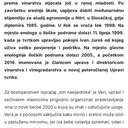
prema vinarstvu stjecala još u ranoj mladosti. Po
završetku srednje škole, uspijeva dobiti međunarodnu
stipendiju za studij agronomije u Nitri, u Slovačkoj, gdje
diplomira 1985. godine. U Ilok se vraća tek 1998. Na
mjesto enologa u Iločke podrume dolazi 11. lipnja 1999.
kada je tvrtkom upravljao pokojni Ivan Juroš od kojeg
uživa veliko povjerenje i podršku. Na mjesto glavne
enologinje Iločkih podruma dolazi 2005., a početkom
2019. imenovana je članicom uprave i direktoricom
vinarstva i vinogradarstva u novoj peteročlanoj Upravi
tvrtke.
Za dostojanstven ispraćaj „tim nasljednika“ je Veri, upravi i
većinskim vlasnicima prigodno organizirao predstavljanje
vina iz nove berbe 2020 u kojoj su imali i odlučujuće uloge.
Vera je s ponosom zaključila kako mirno i sretno može otići
u zasluženu mirovinu, jer iza sebe ostavlja spreman, odan i