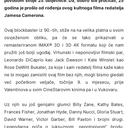
povodom svoje 25. obljetnice. Da, dobro ste pročitali, 25
godina je prošlo od rođenja ovog kultnoga filma redatelja
Jamesa Camerona.
Ovaj blockbaster iz 90.-tih, stiže na na velika platna u svom
osvježenom obliku, pa će se tako prikazivati u
remasteriranom IMAX® 3D i 3D 4K formatu koji će nam
pružiti još bolji ugođaj. Vrhunski i neponovljivi filmski par,
Leonardo DiCaprio kao Jack Dawson i Kate Winslet kao
Rose DeWitt Bukater, za koje i sam redatelj filma kaže kako
ne bi mogao zamisliti ovaj film bez njih, mogli bismo gledati
već početkom veljače, točnije 9. u mjesecu, prije
Valentinova u svim CineStarovim kinima pa i u Vukovaru.
Uz njih su još genijalni glumci Billy Zane, Kathy Bates,
Frances Fisher, Jonathan Hyde, Danny Nucci, Gloria Stuart,
David Warner, Victor Garber, Bill Paxton i brojni drugi.
Legendarna priča o luksuznom „nepotopivom“ brodu,