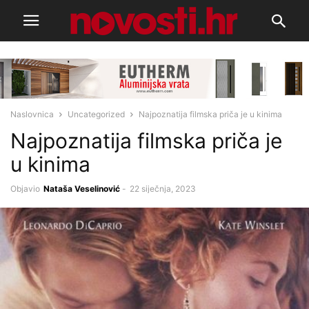
Naslovnica
Uncategorized
Najpoznatija filmska priča je u kinima
Najpoznatija filmska priča je
u kinima
Objavio
Nataša Veselinović
-
22 siječnja, 2023