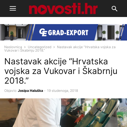
Naslovnica
Uncategorized
Nastavak akcije “Hrvatska vojska za
Vukovar i Škabrnju 2018.”
Nastavak akcije “Hrvatska
vojska za Vukovar i Škabrnju
2018.”
Objavio
Josipa Haluška
-
19 studenoga, 2018