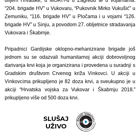
diljem Hrvatske, u MORH-u u Zagrebu te u vojarnama:
“204. brigade HV” u Vukovaru, “Pukovnik Mirko Vukušić” u
Zemuniku, “116. brigade HV” u Pločama i u vojarni “126.
brigade HV” u Sinju, a povodom 27. obljetnice stradavanja
Vukovara i Škabrnje.
Pripadnici Gardijske oklopno-mehanizirane brigade još
jednom su se odazvali humanitarnoj akciji dobrovoljnog
darivanja krvi koja je organizirana i provedena u suradnji s
Gradskim društvom Crvenog križa Vinkovci. U akciji u
Vinkovcima prikupljeno je 82 doza krvi, a sveukupno je u
akciji “Hrvatska vojska za Vukovar i Škabrnju 2018.”
prikupljeno više od 500 doza krvi.