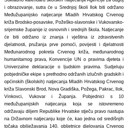
i obrazovanje, sutra će u Srednjoj školi Ilok biti održano
Međužupanijsko natjecanje Mladih Hrvatskog Crvenog
križa Brodsko-posavske, Požeško-slavonske i Vukovarsko-
srijemske županije iz osnovnih i srednjih škola. Natjecanje
će biti održano iz znanja i vještina iz zdravstvenih
djelatnosti, pružanja prve pomoći, povijesti i djelatnosti
Međunarodnog pokreta Crvenog križa, međunarodnog
humanitarnog prava, Konvencije UN o pravima djeteta i
Univerzalne deklaracije o ljudskim pravima. Sudjeluju
pobjedničke ekipe s prethodno održanih izlučnih gradskih i
općinskih (školskih) natjecanja Mladih Hrvatskog Crvenog
križa Slavonski Brod, Nova Gradiška, Požega, Pakrac, Ilok,
Vinkovci, Vukovar i Županja. Pobjednici s 10
međužupanijskih natjecanja koja se istovremeno
održavaju diljem Republike Hrvatske stječu pravo nastupa
na Državnom natjecanju koje će, kao jedna od središnjih
točaka obilježavanja 140. obljetnice djelovanja Crvenog