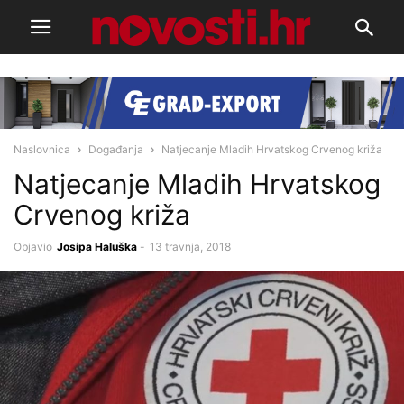
Naslovnica
Događanja
Natjecanje Mladih Hrvatskog Crvenog križa
Natjecanje Mladih Hrvatskog
Crvenog križa
Objavio
Josipa Haluška
-
13 travnja, 2018