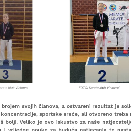
rate klub Vinkovci
FOTO: Karate klub Vinkovci
rojem svojih članova, a ostvareni rezultat je sol
koncentracije, sportske sreće, ali otvoreno treba 
oš bolji. Veliko je ovo iskustvo za naše natjecatelj
u i vrijedne pouke za buduća natjecanja te nasta