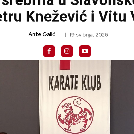
k srebrna u Slavons
tru Knežević i Vitu
Ante Galić
19 svibnja, 2026
|