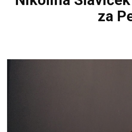
Nikolina Slaviče
za Pe