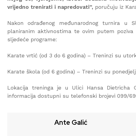
vrijedno trenirati i napredovati”,
poručuju iz Kara
Nakon odrađenog međunarodnog turnira u Sl
planiranim aktivnostima te ovim putem poziva s
sljedeće programe:
Karate vrtić (od 3 do 6 godina) – Treninzi su uto
Karate škola (od 6 godina) – Treninzi su ponedjel
Lokacija treninga je u Ulici Hansa Dietricha 
informacija dostupni su telefonski brojevi 099/69
Ante Galić