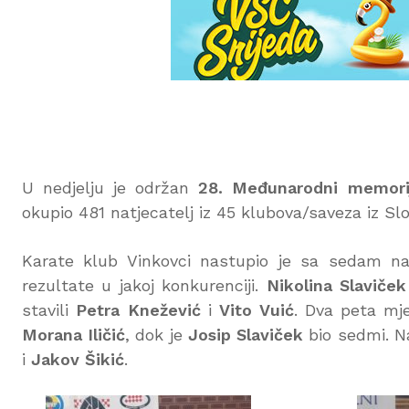
U nedjelju je održan
28. Međunarodni memorij
okupio 481 natjecatelj iz 45 klubova/saveza iz Sl
Karate klub Vinkovci nastupio je sa sedam na
rezultate u jakoj konkurenciji.
Nikolina Slaviček
stavili
Petra Knežević
i
Vito Vuić
. Dva peta mje
Morana Iličić
, dok je
Josip Slaviček
bio sedmi. N
i
Jakov Šikić
.