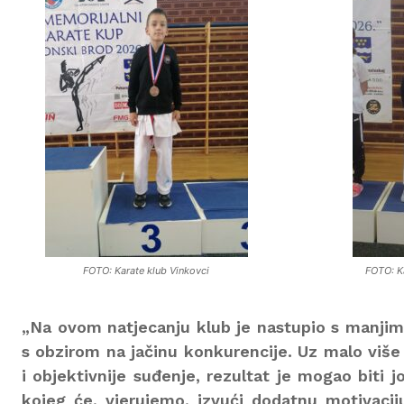
FOTO: Karate klub Vinkovci
FOTO: Ka
„Na ovom natjecanju klub je nastupio s manjim b
s obzirom na jačinu konkurencije. Uz malo više 
i objektivnije suđenje, rezultat je mogao biti j
kojeg će, vjerujemo, izvući dodatnu motivacij