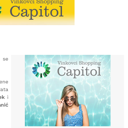
 se
žene
rata
ek
i
nić