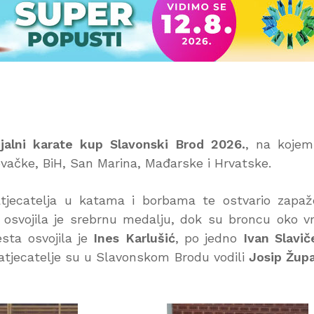
alni karate kup Slavonski Brod 2026.
, na kojem
ovačke, BiH, San Marina, Mađarske i Hrvatske.
tjecatelja u katama i borbama te ostvario zapa
osvojila je srebrnu medalju, dok su broncu oko v
sta osvojila je
Ines Karlušić
, po jedno
Ivan Slavič
atjecatelje su u Slavonskom Brodu vodili
Josip Župa