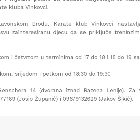
te kluba Vinkovci.
avonskom Brodu, Karate klub Vinkovci nastavlj
vu zainteresiranu djecu da se priključe treninzi
rkom i četvrtom u terminima od 17 do 18 i 18 do 19 sa
jkom, srijedom i petkom od 18:30 do 19:30
Genschera 14 (dvorana iznad Bazena Lenije). Za 
77169 (Josip Županić) i 098/9132629 (Jakov Šikić).