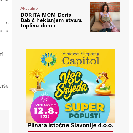
Aktualno
DORITA MOM Doris
Babić heklanjem stvara
a s
toplinu doma
ma u
ti
više
Plinara istočne Slavonije d.o.o.