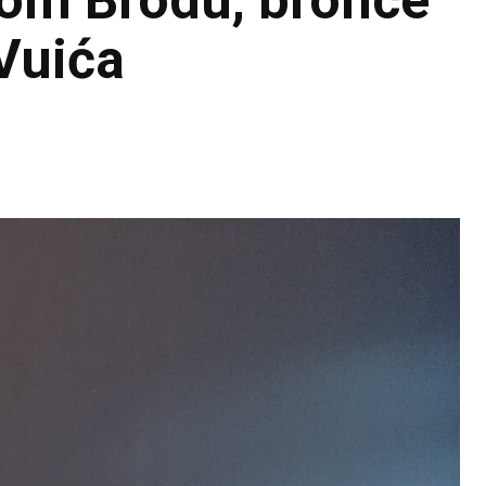
kom Brodu, bronce
 Vuića