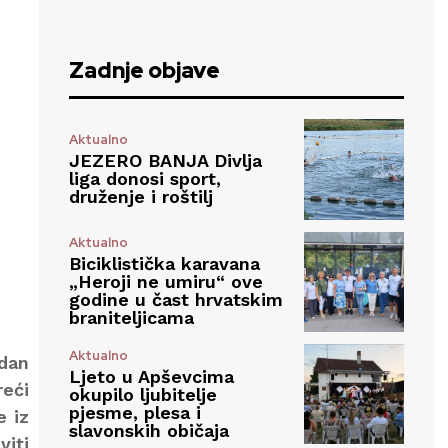
Zadnje objave
Aktualno
JEZERO BANJA Divlja
liga donosi sport,
druženje i roštilj
Aktualno
Biciklistička karavana
„Heroji ne umiru“ ove
godine u čast hrvatskim
braniteljicama
Aktualno
idan
Ljeto u Apševcima
reći
okupilo ljubitelje
pjesme, plesa i
e iz
slavonskih običaja
viti