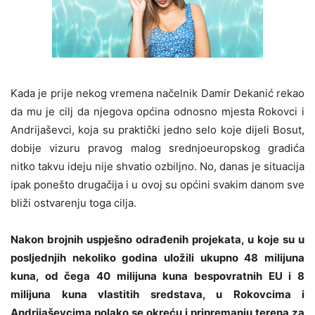
Kada je prije nekog vremena načelnik Damir Dekanić rekao
da mu je cilj da njegova općina odnosno mjesta Rokovci i
Andrijaševci, koja su praktički jedno selo koje dijeli Bosut,
dobije vizuru pravog malog srednjoeuropskog gradića
nitko takvu ideju nije shvatio ozbiljno.
No, danas je situacija
ipak ponešto drugačija i u ovoj su općini svakim danom sve
bliži ostvarenju toga cilja.
Nakon brojnih uspješno odrađenih projekata, u koje su u
posljednjih nekoliko godina uložili ukupno 48 milijuna
kuna, od čega 40 milijuna kuna bespovratnih EU i 8
milijuna kuna vlastitih sredstava, u Rokovcima i
Andrijaševcima polako se okreću i pripremanju terena za