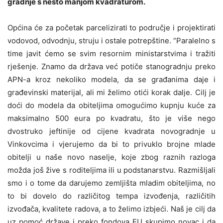
gradnje s nešto manjom kvadraturom.
Općina će za početak parcelizirati to područje i projektirati
vodovod, odvodnju, struju i ostale potrepštine.
“Paralelno s
time javit ćemo se svim resornim ministarstvima i tražiti
rješenje. Znamo da država već potiče stanogradnju preko
APN-a kroz nekoliko modela, da se građanima daje i
građevinski materijal, ali mi želimo otići korak dalje. Cilj je
doći do modela da obiteljima omogućimo kupnju kuće za
maksimalno 500 eura po kvadratu, što je više nego
dvostruko jeftinije od cijene kvadrata novogradnje u
Vinkovcima i vjerujemo da bi to privuklo brojne mlade
obitelji u naše novo naselje, koje zbog raznih razloga
možda još žive s roditeljima ili u podstanarstvu. Razmišljali
smo i o tome da darujemo zemljišta mladim obiteljima, no
to bi dovelo do različitog tempa izvođenja, različitih
izvođača, kvalitete radova, a to želimo izbjeći. Naš je cilj da
uz pomoć države i preko fondova EU skupimo novac i da