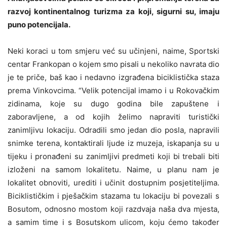
razvoj kontinentalnog turizma za koji, sigurni su, imaju
puno potencijala.
Neki koraci u tom smjeru već su učinjeni, naime, Sportski
centar Frankopan o kojem smo pisali u nekoliko navrata dio
je te priče, baš kao i nedavno izgrađena biciklistička staza
prema Vinkovcima. “Velik potencijal imamo i u Rokovačkim
zidinama, koje su dugo godina bile zapuštene i
zaboravljene, a od kojih želimo napraviti turistički
zanimljivu lokaciju. Odradili smo jedan dio posla, napravili
snimke terena, kontaktirali ljude iz muzeja, iskapanja su u
tijeku i pronađeni su zanimljivi predmeti koji bi trebali biti
izloženi na samom lokalitetu. Naime, u planu nam je
lokalitet obnoviti, urediti i učinit dostupnim posjetiteljima.
Biciklističkim i pješačkim stazama tu lokaciju bi povezali s
Bosutom, odnosno mostom koji razdvaja naša dva mjesta,
a samim time i s Bosutskom ulicom, koju ćemo također