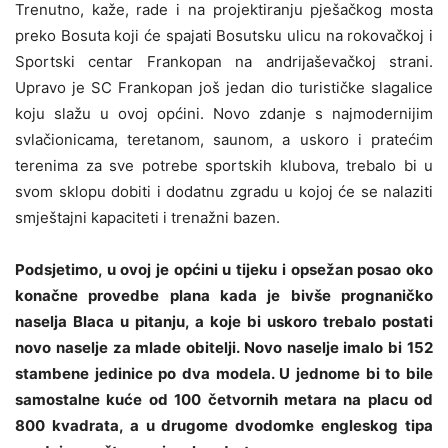
Trenutno, kaže, rade i na projektiranju pješačkog mosta
preko Bosuta koji će spajati Bosutsku ulicu na rokovačkoj i
Sportski centar Frankopan na andrijaševačkoj strani.
Upravo je SC Frankopan još jedan dio turističke slagalice
koju slažu u ovoj općini.
Novo zdanje s najmodernijim
svlačionicama, teretanom, saunom, a uskoro i pratećim
terenima za sve potrebe sportskih klubova, trebalo bi u
svom sklopu dobiti i dodatnu zgradu u kojoj će se nalaziti
smještajni kapaciteti i trenažni bazen.
Podsjetimo, u ovoj je općini u tijeku i opsežan posao oko
konačne provedbe plana kada je bivše prognaničko
naselja Blaca u pitanju, a koje bi uskoro trebalo postati
novo naselje za mlade obitelji.
Novo naselje imalo bi 152
stambene jedinice po dva modela. U jednome bi to bile
samostalne kuće od 100 četvornih metara na placu od
800 kvadrata, a u drugome dvodomke engleskog tipa