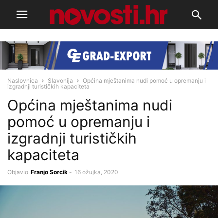
Naslovnica
Slavonija
Općina mještanima nudi pomoć u opremanju i
izgradnji turističkih kapaciteta
Općina mještanima nudi
pomoć u opremanju i
izgradnji turističkih
kapaciteta
Objavio
Franjo Sorcik
-
16 ožujka, 2020