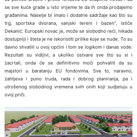
se sve kuće grade u isto vrijeme te da ih onda prodajemo
građanima. Naselje bi imalo i dodatne sadržaje kao što su
trg, sportska dvorana, vanjski tereni i bazen”, ističe
Dekanić. Europski novac je, može se slobodno reći, nikada
dostupniji i šteta je ne iskoristiti prilike koje se nude. To su
davno shvatili u ovoj općini i tom se logikom i danas vode.
Rezultati su vidljivi, a ukoliko ostvare sve što su si i
zacrtali, onda će se definitivno moći pohvaliti da su
majstori u baratanju EU fondovima. Sve to, naravno,
zahtjeva i puno truda, rada i dobrog planiranja, pa i
utrošenog slobodnog vremena svih onih koji sudjeluju u
ovoj priči.