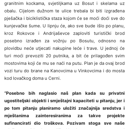
granitnim kockama, svjetiljkama uz Bosut i skelama uz
obalu. Cijelom dužnom te ulice trebala bi biti izgrađena
pješačka i biciklistička staza kojom će se moći doći sve do
kunjevačke šume. U lipnju će, ako sve bude išlo po planu,
kroz Rokovce i Andrijaševce zaploviti turistički brod
posebno izrađen za vožnju po Bosutu, odnosno na
plovidbu neće utjecati nakupine leće i trave. U jednoj će
turi moći prevoziti 20 putnika, a bit će prilagođen svim
mostovima koji će mu se naći na putu. Plan je da ovaj brod
vozi turu do brane na Kanovcima u Vinkovcima i do mosta
kod lovačkog doma u Cerni.
“Posebno bih naglasio naš plan kada su privatni
ugostiteljski objekti i smještajni kapaciteti u pitanju, jer i
po tom pitanju planiramo uložiti značajnija sredstva i
mještanima zainteresiranima za takve projekte
sufinancirati dio troškova. Pozivam stoga sve naše