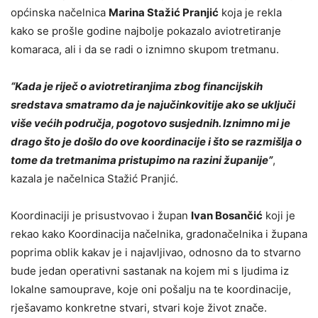
općinska načelnica
Marina Stažić Pranjić
koja je rekla
kako se prošle godine najbolje pokazalo aviotretiranje
komaraca, ali i da se radi o iznimno skupom tretmanu.
“Kada je riječ o aviotretiranjima zbog financijskih
sredstava smatramo da je najučinkovitije ako se uključi
više većih područja, pogotovo susjednih. Iznimno mi je
drago što je došlo do ove koordinacije i što se razmišlja o
tome da tretmanima pristupimo na razini županije”
,
kazala je načelnica Stažić Pranjić.
Koordinaciji je prisustvovao i župan
Ivan Bosančić
koji je
rekao kako Koordinacija načelnika, gradonačelnika i župana
poprima oblik kakav je i najavljivao, odnosno da to stvarno
bude jedan operativni sastanak na kojem mi s ljudima iz
lokalne samouprave, koje oni pošalju na te koordinacije,
rješavamo konkretne stvari, stvari koje život znače.