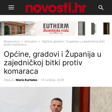
Naslovnica
Aktualno
Općine, gradovi i Županija u zajedničkoj bitki
protiv komaraca
Općine, gradovi i Županija u
zajedničkoj bitki protiv
komaraca
Objavio
Mario Kurhelec
-
14 svibnja, 2026