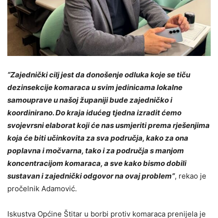
“Zajednički cilj jest da donošenje odluka koje se tiču
dezinsekcije komaraca u svim jedinicama lokalne
samouprave u našoj županiji bude zajedničko i
koordinirano. Do kraja idućeg tjedna izradit ćemo
svojevrsni elaborat koji će nas usmjeriti prema rješenjima
koja će biti učinkovita za sva područja, kako za ona
poplavna i močvarna, tako i za područja s manjom
koncentracijom komaraca, a sve kako bismo dobili
sustavan i zajednički odgovor na ovaj problem”
, rekao je
pročelnik Adamović.
Iskustva Općine Štitar u borbi protiv komaraca prenijela je