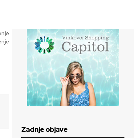
enje
enje
Zadnje objave