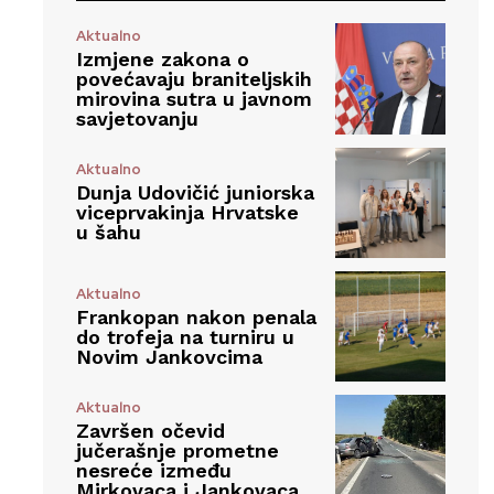
Aktualno
Izmjene zakona o
povećavaju braniteljskih
mirovina sutra u javnom
savjetovanju
Aktualno
Dunja Udovičić juniorska
viceprvakinja Hrvatske
u šahu
Aktualno
Frankopan nakon penala
do trofeja na turniru u
Novim Jankovcima
Aktualno
Završen očevid
jučerašnje prometne
nesreće između
Mirkovaca i Jankovaca