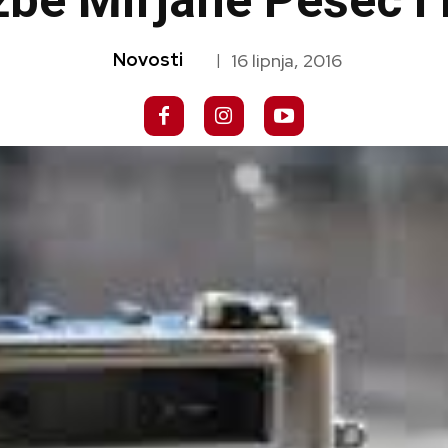
žbe Mirjane Pešec i
Novosti
16 lipnja, 2016
|