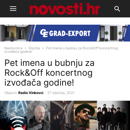
Naslovnica
Glazba
Pet imena u bubnju za Rock&Off koncertnog
izvođača godine!
Pet imena u bubnju za
Rock&Off koncertnog
izvođača godine!
Objavio
Radio Vinkovci
-
27 siječnja, 2021