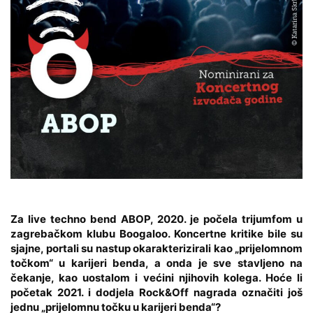
Za live techno bend
ABOP
, 2020. je počela trijumfom u
zagrebačkom klubu Boogaloo. Koncertne kritike bile su
sjajne, portali su nastup okarakterizirali kao „prijelomnom
točkom“ u karijeri benda, a onda je sve stavljeno na
čekanje, kao uostalom i većini njihovih kolega. Hoće li
početak 2021. i dodjela Rock&Off nagrada označiti još
jednu „prijelomnu točku u karijeri benda“?