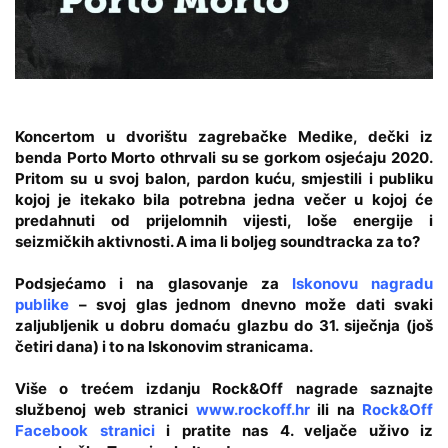
Koncertom u dvorištu zagrebačke Medike, dečki iz
benda
Porto Morto
othrvali su se gorkom osjećaju 2020.
Pritom su u svoj balon, pardon kuću, smjestili i publiku
kojoj je itekako bila potrebna jedna večer u kojoj će
predahnuti od prijelomnih vijesti, loše energije i
seizmičkih aktivnosti. A ima li boljeg soundtracka za to?
Podsjećamo i na glasovanje za
Iskonovu nagradu
publike
– svoj glas jednom dnevno može dati svaki
zaljubljenik u dobru domaću glazbu do 31. siječnja
(još
četiri dana)
i to na Iskonovim stranicama.
Više o trećem izdanju Rock&Off nagrade saznajte
službenoj web stranici
www.rockoff.hr
ili na
Rock&Off
Facebook stranici
i pratite nas 4. veljače uživo iz