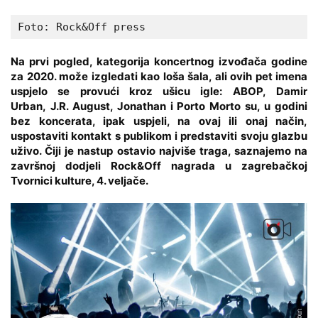
Foto: Rock&Off press
Na prvi pogled, kategorija koncertnog izvođača godine
za 2020. može izgledati kao loša šala, ali ovih pet imena
uspjelo se provući kroz ušicu igle:
ABOP
,
Damir
Urban
,
J.R. August, Jonathan
i
Porto Morto
su, u godini
bez koncerata, ipak uspjeli, na ovaj ili onaj način,
uspostaviti kontakt s publikom i predstaviti svoju glazbu
uživo. Čiji je nastup ostavio najviše traga, saznajemo na
završnoj dodjeli
Rock&Off
nagrada u zagrebačkoj
Tvornici kulture, 4. veljače.