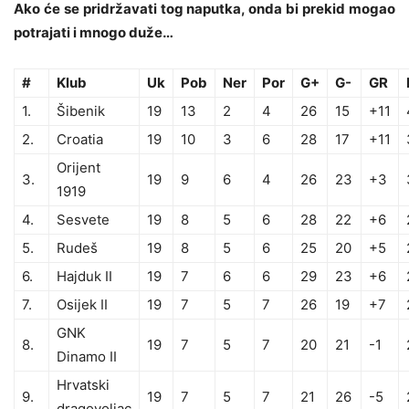
Ako će se pridržavati tog naputka, onda bi prekid mogao
potrajati i mnogo duže…
#
Klub
Uk
Pob
Ner
Por
G+
G-
GR
1.
Šibenik
19
13
2
4
26
15
+11
2.
Croatia
19
10
3
6
28
17
+11
Orijent
3.
19
9
6
4
26
23
+3
1919
4.
Sesvete
19
8
5
6
28
22
+6
5.
Rudeš
19
8
5
6
25
20
+5
6.
Hajduk II
19
7
6
6
29
23
+6
7.
Osijek II
19
7
5
7
26
19
+7
GNK
8.
19
7
5
7
20
21
-1
Dinamo II
Hrvatski
9.
19
7
5
7
21
26
-5
dragovoljac