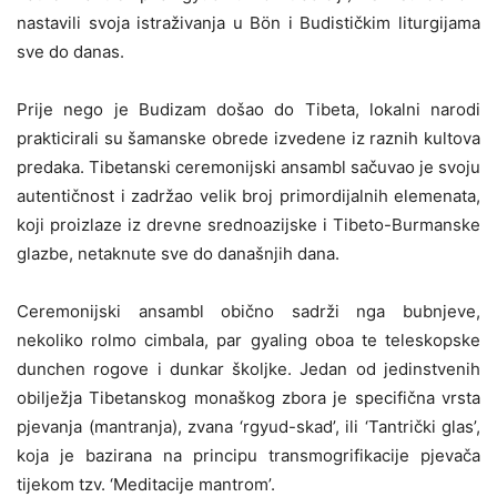
nastavili svoja istraživanja u Bön i Budističkim liturgijama
sve do danas.
Prije nego je Budizam došao do Tibeta, lokalni narodi
prakticirali su šamanske obrede izvedene iz raznih kultova
predaka. Tibetanski ceremonijski ansambl sačuvao je svoju
autentičnost i zadržao velik broj primordijalnih elemenata,
koji proizlaze iz drevne srednoazijske i Tibeto-Burmanske
glazbe, netaknute sve do današnjih dana.
Ceremonijski ansambl obično sadrži nga bubnjeve,
nekoliko rolmo cimbala, par gyaling oboa te teleskopske
dunchen rogove i dunkar školjke. Jedan od jedinstvenih
obilježja Tibetanskog monaškog zbora je specifična vrsta
pjevanja (mantranja), zvana ‘rgyud-skad’, ili ‘Tantrički glas’,
koja je bazirana na principu transmogrifikacije pjevača
tijekom tzv. ‘Meditacije mantrom’.