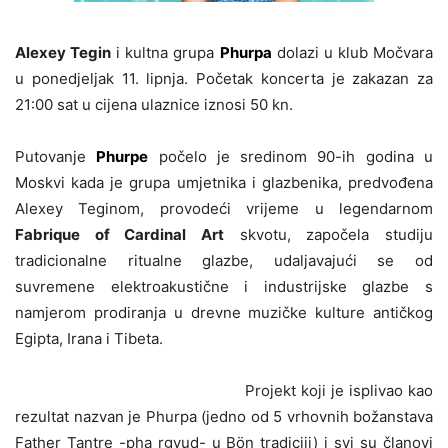
Alexey Tegin
i kultna grupa
Phurpa
dolazi u klub Močvara
u ponedjeljak 11. lipnja. Početak koncerta je zakazan za
21:00 sat u cijena ulaznice iznosi 50 kn.
Putovanje
Phurpe
počelo je sredinom 90-ih godina u
Moskvi kada je grupa umjetnika i glazbenika, predvođena
Alexey Teginom, provodeći vrijeme u legendarnom
Fabrique of Cardinal Art
skvotu, započela studiju
tradicionalne ritualne glazbe, udaljavajući se od
suvremene elektroakustične i industrijske glazbe s
namjerom prodiranja u drevne muzičke kulture antičkog
Egipta, Irana i Tibeta.
Projekt koji je isplivao kao
rezultat nazvan je Phurpa (jedno od 5 vrhovnih božanstava
Father Tantre -pha rgyud- u Bön tradiciji) i svi su članovi