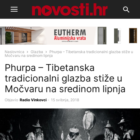
Naslovnica
Glazba
Phurpa – Tibetanska tradicionalni glazba stiže u
Močvaru na sredinom lipnja
Phurpa – Tibetanska
tradicionalni glazba stiže u
Močvaru na sredinom lipnja
Objavio
Radio Vinkovci
-
15 svibnja, 2018