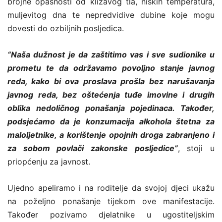
brojne opasnosti od klizavog tla, niskih temperatura,
muljevitog dna te nepredvidive dubine koje mogu
dovesti do ozbiljnih posljedica.
“Naša dužnost je da zaštitimo vas i sve sudionike u
prometu te da održavamo povoljno stanje javnog
reda, kako bi ova proslava prošla bez narušavanja
javnog reda, bez oštećenja tuđe imovine i drugih
oblika nedoličnog ponašanja pojedinaca. Također,
podsjećamo da je konzumacija alkohola štetna za
maloljetnike, a korištenje opojnih droga zabranjeno i
za sobom povlači zakonske posljedice”
, stoji u
priopćenju za javnost.
Ujedno apeliramo i na roditelje da svojoj djeci ukažu
na poželjno ponašanje tijekom ove manifestacije.
Također pozivamo djelatnike u ugostiteljskim