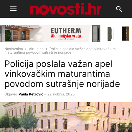
Naslovnica
Aktualno
Policija poslala važan apel vinkovačkim
maturantima povodom sutrašnje norijade
Policija poslala važan apel
vinkovačkim maturantima
povodom sutrašnje norijade
Objavio
Paula Petrović
-
22 svibnja, 2025