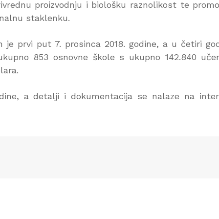
ivrednu proizvodnju i biološku raznolikost te promo
onalnu staklenku.
je prvi put 7. prosinca 2018. godine, a u četiri go
 ukupno 853 osnovne škole s ukupno 142.840 uče
lara.
dine, a detalji i dokumentacija se nalaze na inte