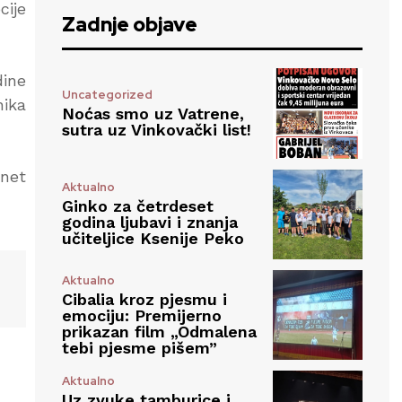
cije
Zadnje objave
dine
Uncategorized
nika
Noćas smo uz Vatrene,
sutra uz Vinkovački list!
rnet
Aktualno
Ginko za četrdeset
godina ljubavi i znanja
učiteljice Ksenije Peko
Aktualno
Cibalia kroz pjesmu i
emociju: Premijerno
prikazan film „Odmalena
tebi pjesme pišem”
Aktualno
Uz zvuke tamburice i