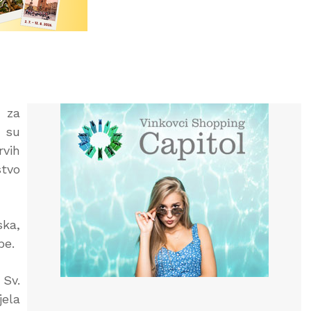
a za
 su
rvih
stvo
ska,
be.
 Sv.
jela