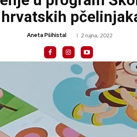
čenje u program Šk
 hrvatskih pčelinjak
Aneta Pšihistal
2 rujna, 2022
|