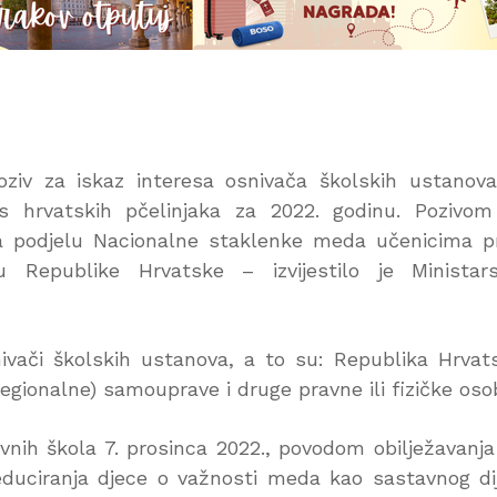
poziv za iskaz interesa osnivača školskih ustanov
 hrvatskih pčelinjaka za 2022. godinu. Pozivom
a podjelu Nacionalne staklenke meda učenicima p
u Republike Hrvatske – izvijestilo je Ministar
vači školskih ustanova, a to su: Republika Hrvat
egionalne) samouprave i druge pravne ili fizičke oso
nih škola 7. prosinca 2022., povodom obilježavanja
u educiranja djece o važnosti meda kao sastavnog di