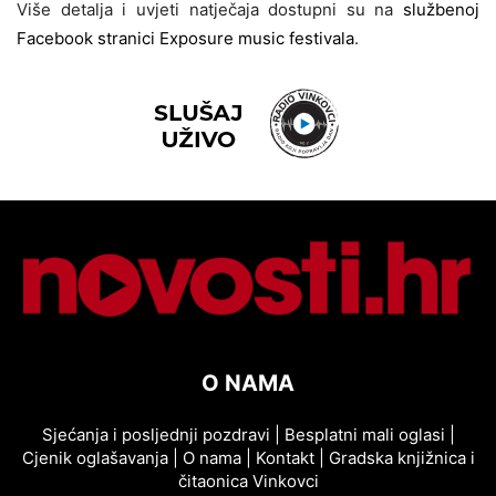
Više detalja i uvjeti natječaja dostupni su na
službenoj
Facebook stranici Exposure music festivala
.
O NAMA
Sjećanja i posljednji pozdravi
|
Besplatni mali oglasi
|
Cjenik oglašavanja
|
O nama
|
Kontakt
|
Gradska knjižnica i
čitaonica Vinkovci