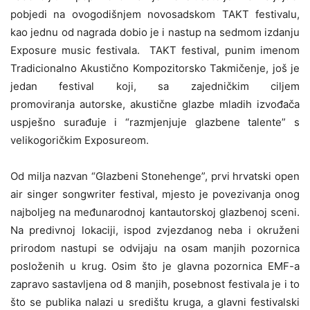
pobjedi na ovogodišnjem novosadskom TAKT festivalu,
kao jednu od nagrada dobio je i nastup na sedmom izdanju
Exposure music festivala. TAKT festival, punim imenom
Tradicionalno Akustično Kompozitorsko Takmičenje, još je
jedan festival koji, sa zajedničkim ciljem
promoviranja autorske, akustične glazbe mladih izvođača
uspješno surađuje i “razmjenjuje glazbene talente” s
velikogoričkim Exposureom.
Od milja nazvan “Glazbeni Stonehenge”, prvi hrvatski open
air singer songwriter festival, mjesto je povezivanja onog
najboljeg na međunarodnoj kantautorskoj glazbenoj sceni.
Na predivnoj lokaciji, ispod zvjezdanog neba i okruženi
prirodom nastupi se odvijaju na osam manjih pozornica
posloženih u krug. Osim što je glavna pozornica EMF-a
zapravo sastavljena od 8 manjih, posebnost festivala je i to
što se publika nalazi u središtu kruga, a glavni festivalski