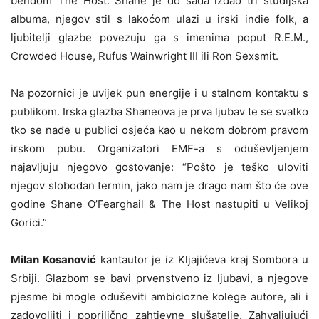
bendom The Host. Shane je do sada izdao tri studijska
albuma, njegov stil s lakoćom ulazi u irski indie folk, a
ljubitelji glazbe povezuju ga s imenima poput R.E.M.,
Crowded House, Rufus Wainwright III ili Ron Sexsmit.
Na pozornici je uvijek pun energije i u stalnom kontaktu s
publikom. Irska glazba Shaneova je prva ljubav te se svatko
tko se nađe u publici osjeća kao u nekom dobrom pravom
irskom pubu. Organizatori EMF-a s oduševljenjem
najavljuju njegovo gostovanje: “Pošto je teško uloviti
njegov slobodan termin, jako nam je drago nam što će ove
godine Shane O’Fearghail & The Host nastupiti u Velikoj
Gorici.”
Milan Kosanović
kantautor je iz Kljajićeva kraj Sombora u
Srbiji. Glazbom se bavi prvenstveno iz ljubavi, a njegove
pjesme bi mogle oduševiti ambiciozne kolege autore, ali i
zadovoljiti i poprilično zahtjevne slušatelje. Zahvaljujući