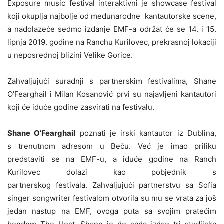
Exposure music festival interaktivni je showcase festival
koji okuplja najbolje od međunarodne kantautorske scene,
a nadolazeće sedmo izdanje EMF-a održat će se 14. i 15.
lipnja 2019. godine na Ranchu Kurilovec, prekrasnoj lokaciji
u neposrednoj blizini Velike Gorice.
Zahvaljujući suradnji s partnerskim festivalima, Shane
O’Fearghail i Milan Kosanović prvi su najavljeni kantautori
koji će iduće godine zasvirati na festivalu.
Shane O’Fearghail
poznati je irski kantautor iz Dublina,
s trenutnom adresom u Beču. Već je imao priliku
predstaviti se na EMF-u, a iduće godine na Ranch
Kurilovec dolazi kao pobjednik s
partnerskog festivala. Zahvaljujući partnerstvu sa Sofia
singer songwriter festivalom otvorila su mu se vrata za još
jedan nastup na EMF, ovoga puta sa svojim pratećim