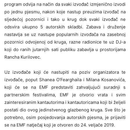
program odvija na način da svaki izvođač izmjenično izvodi
po jednu pjesmu, nakon koje nastup preuzima izvođač na
sljedećoj pozornici i tako u krug dok svaki izvođač ne
odsvira ukupno 5 autorskih skladbi. Zabava i druženje
nastavlja se uz nastupe popularnih izvođača na zasebnoj
pozornici odvojenoj od kruga, razne radionice te uz DJ-a
koji do ranih jutarnjih sati publiku zabavlja u prostorijama
Rancha Kurilovec.
Uz izvođače koji će nastupiti na poziv organizatora te
izvođače, poput Shanea O’Fearghaila i Milana Kosanovića,
koji će se na EMF predstaviti zahvaljujući suradnji s
partnerskim festivalima, EMF je otvorio vrata i svim
zainteresiranim kantautorima i kantautoricama koji bi željeli
postati dio ovog jedinstvenog glazbenog kruga. Sve što je
potrebno, osim posjedovanja autorskih pjesma, je prijaviti
se na EMF natječaj koji je otvoren do 24. veljače 2019.