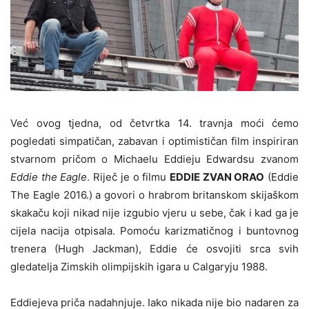
Već ovog tjedna, od četvrtka 14. travnja moći ćemo
pogledati simpatičan, zabavan i optimističan film inspiriran
stvarnom pričom o Michaelu Eddieju Edwardsu zvanom
Eddie the Eagle
. Riječ je o filmu
EDDIE ZVAN ORAO
(Eddie
The Eagle 2016.) a govori o hrabrom britanskom skijaškom
skakaču koji nikad nije izgubio vjeru u sebe, čak i kad ga je
cijela nacija otpisala. Pomoću karizmatičnog i buntovnog
trenera (Hugh Jackman), Eddie će osvojiti srca svih
gledatelja Zimskih olimpijskih igara u Calgaryju 1988.
Eddiejeva priča nadahnjuje. Iako nikada nije bio nadaren za