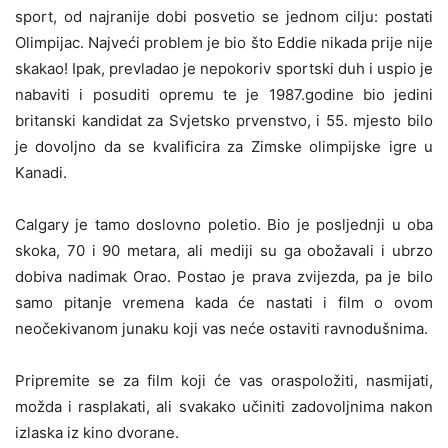
sport, od najranije dobi posvetio se jednom cilju: postati
Olimpijac. Najveći problem je bio što Eddie nikada prije nije
skakao! Ipak, prevladao je nepokoriv sportski duh i uspio je
nabaviti i posuditi opremu te je 1987.godine bio jedini
britanski kandidat za Svjetsko prvenstvo, i 55. mjesto bilo
je dovoljno da se kvalificira za Zimske olimpijske igre u
Kanadi.
Calgary je tamo doslovno poletio. Bio je posljednji u oba
skoka, 70 i 90 metara, ali mediji su ga obožavali i ubrzo
dobiva nadimak Orao. Postao je prava zvijezda, pa je bilo
samo pitanje vremena kada će nastati i film o ovom
neočekivanom junaku koji vas neće ostaviti ravnodušnima.
Pripremite se za film koji će vas oraspoložiti, nasmijati,
možda i rasplakati, ali svakako učiniti zadovoljnima nakon
izlaska iz kino dvorane.