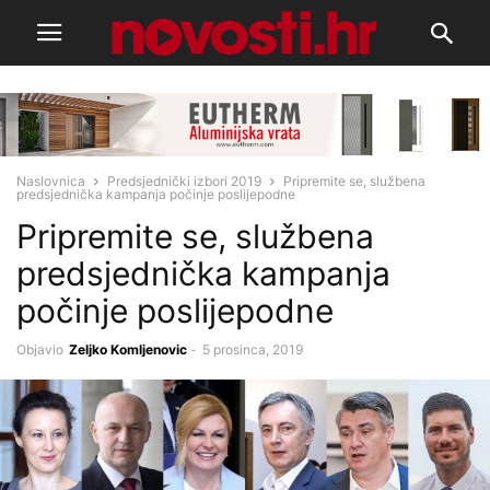
Naslovnica
Predsjednički izbori 2019
Pripremite se, službena
predsjednička kampanja počinje poslijepodne
Pripremite se, službena
predsjednička kampanja
počinje poslijepodne
Objavio
Zeljko Komljenovic
-
5 prosinca, 2019