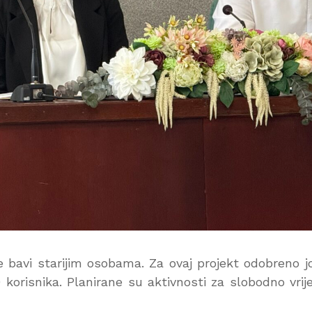
bavi starijim osobama. Za ovaj projekt odobreno jo
 korisnika. Planirane su aktivnosti za slobodno vri