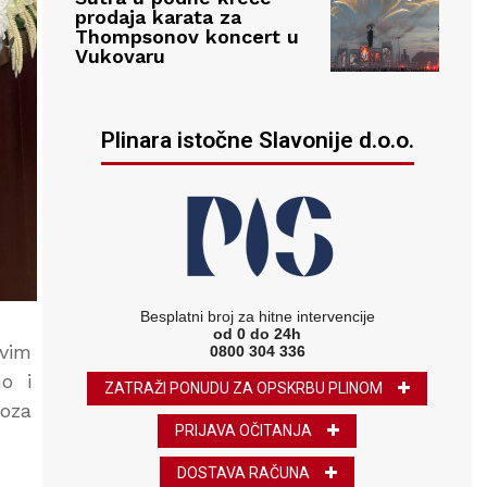
prodaja karata za
Thompsonov koncert u
Vukovaru
Plinara istočne Slavonije d.o.o.
Besplatni broj za hitne intervencije
od 0 do 24h
svim
0800 304 336
no i
ZATRAŽI PONUDU ZA OPSKRBU PLINOM
voza
PRIJAVA OČITANJA
DOSTAVA RAČUNA