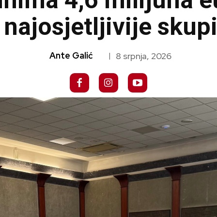
nima 4,6 milijuna e
 najosjetljivije skup
Ante Galić
8 srpnja, 2026
|