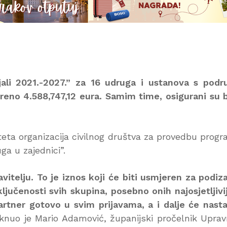
jali 2021.-2027.” za 16 udruga i ustanova s podr
no 4.588,747,12 eura. Samim time, osigurani su b
teta organizacija civilnog društva za provedbu prog
ga u zajednici”.
vitelju. To je iznos koji će biti usmjeren za podiz
uključenosti svih skupina, posebno onih najosjetljivij
rtner gotovo u svim prijavama, a i dalje će nasta
knuo je Mario Adamović, županijski pročelnik Upra