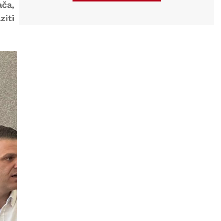
ača,
ziti