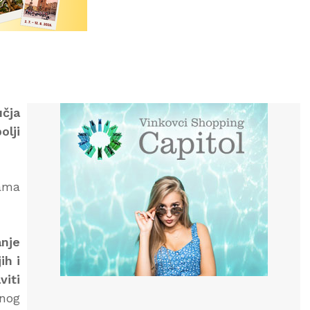
učja
olji
rama
anje
ih i
viti
vnog