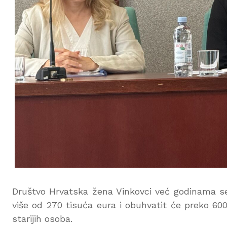
Društvo Hrvatska žena Vinkovci već godinama se 
više od 270 tisuća eura i obuhvatit će preko 600
starijih osoba.