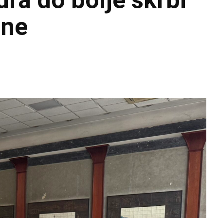
ura do bolje skrbi
ine