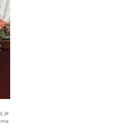
j je
jeme