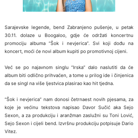
Sarajevske legende, bend Zabranjeno pušenje, u petak
30.11. dolaze u Boogaloo, gdje će održati koncertnu
promociju albuma “Šok i nevjerica”. Svi koji dođu na
koncert, moći će novi album kupiti po promotivnoj cijeni.
Već se po najavnom singlu “Irska” dalo naslutiti da će
album biti odlično prihvaćen, a tome u prilog ide i činjenica
da se singl na više ljestvica plasirao kao hit tjedna.
“Šok i nevjerica” nam donosi četrnaest novih pjesama, za
koje je većinu tekstova napisao Davor Sučić aka Sejo
Sexon, a za produkciju i aranžman zaslužni su Toni Lović,
Sejo Sexon i cijeli bend. Izvršnu produkciju potpisuje Dario
Vitez.