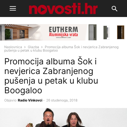
Naslovnica
Glazba
Promocija albuma Šok i nevjerica Zabranjenog
pušenja u petak u klubu Boogaloo
Promocija albuma Šok i
nevjerica Zabranjenog
pušenja u petak u klubu
Boogaloo
Objavio
Radio Vinkovci
-
26 studenoga, 2018