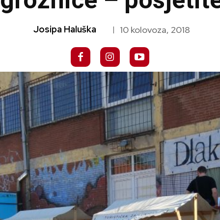
 groznice – posjetite
Josipa Haluška
10 kolovoza, 2018
|