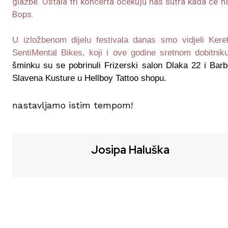
glazbe. Ostala tri koncerta očekuju nas sutra kada će 
Bops.
U izložbenom dijelu festivala danas smo vidjeli Kere
SentiMental Bikes, koji i ove godine sretnom dobitnik
šminku su se pobrinuli Frizerski salon Dlaka 22 i Barbe
Slavena Kusture u Hellboy Tattoo shopu.
Su
nastavljamo istim tempom!
Josipa Haluška