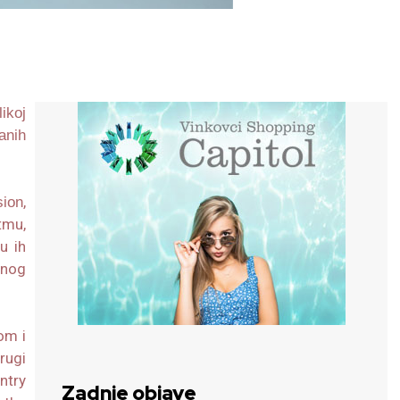
ikoj
anih
,
sion
tmu,
u ih
čnog
om i
rugi
ntry
Zadnje objave