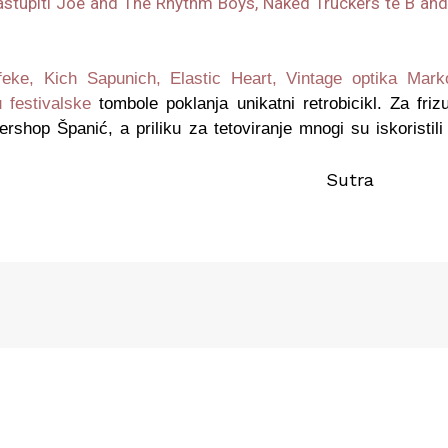
nastupiti Joe and The Rhythm Boys, Naked Truckers te B and
feke, Kich Sapunich, Elastic Heart, Vintage optika Mark
u festivalske
tombole poklanja unikatni retrobicikl. Za frizu
rshop Španić, a priliku za tetoviranje mnogi su iskoristili
tra