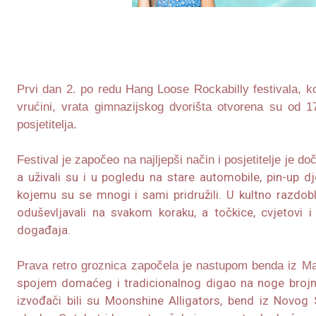
Prvi dan 2. po redu Hang Loose Rockabilly festivala, koj
vrućini, vrata gimnazijskog dvorišta otvorena su od 17
posjetitelja.
Festival je započeo na najljepši način i posjetitelje je do
a uživali su i u pogledu na stare automobile, pin-up dj
kojemu su se mnogi i sami pridružili. U kultno razdoblje
oduševljavali na svakom koraku, a točkice, cvjetovi i
događaja.
Prava retro groznica započela je nastupom benda iz 
spojem domaćeg i tradicionalnog digao na noge brojne 
izvođači bili su Moonshine Alligators, bend iz Novog S