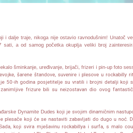
i i dalje traje, nikoga nije ostavio ravnodušnim! Unatoč vel
 sati, a od samog početka okuplja veliki broj zainteresir
čekalo šminkanje, uređivanje, brijači, frizeri i pin-up foto ses
evojke, šarene štandove, suvenire i plesove u rockabilly ri
 50-ih godina posjetitelje su vratili i brojni detalji koji s
 zanimljive frizure bili su neizostavan dio ovog fantasti
koji je svojim dinamičnim nastup
Mađarske Dynamite Dudes
plesače koji će se nastaviti zabavljati do dugo u noć. D
ada, koji svira mješavinu rockabillya i surfa, s malo cou