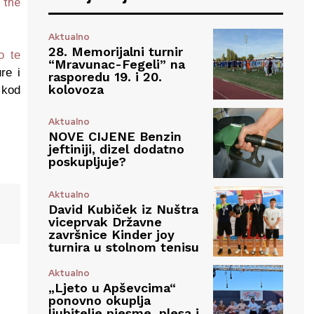
 the
Aktualno
28. Memorijalni turnir
o te
“Mravunac-Fegeli” na
re i
rasporedu 19. i 20.
kolovoza
 kod
Aktualno
NOVE CIJENE Benzin
jeftiniji, dizel dodatno
poskupljuje?
Aktualno
David Kubiček iz Nuštra
viceprvak Državne
završnice Kinder joy
turnira u stolnom tenisu
Aktualno
„Ljeto u Apševcima“
ponovno okuplja
ljubitelje pjesme, plesa i