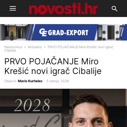
Naslovnica
Aktualno
PRVO POJAČANJE Miro Krešić novi igrač
Cibalije
PRVO POJAČANJE Miro
Krešić novi igrač Cibalije
Objavio
Mario Kurhelec
-
5 srpnja, 2026