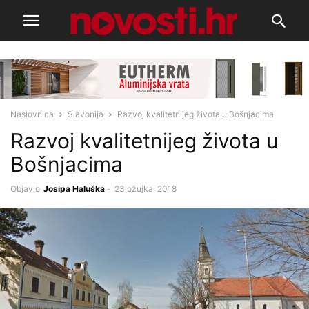
Naslovnica
Slavonija
Razvoj kvalitetnijeg života u Bošnjacima
Razvoj kvalitetnijeg života u
Bošnjacima
Objavio
Josipa Haluška
-
23 ožujka, 2018