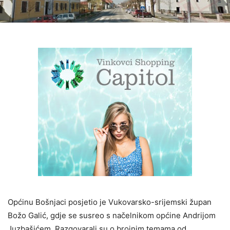
Općinu Bošnjaci posjetio je Vukovarsko-srijemski župan
Božo Galić, gdje se susreo s načelnikom općine Andrijom
Juzbašićem. Razgovarali su o brojnim temama,od