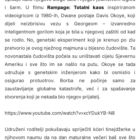
i šarm. U filmu
Rampage: Totalni kaos
inspiriranom
videoigricom iz 1980-ih, Dwane postaje Davis Okoye, koji
dijeli neizbrisivu vezu s Georgeom – izvanredno
inteligentnom gorilom koja je bila u njegovoj zaštiti od kad
se rodio. No, genetski eksperiment koji je krenuo po zlu
pretvorio je ovog nježnog majmuna u bijesno čudovište. Ta
novonastala čudovišta počela su uništavati cijelu Sjevernu
Ameriku i sve što im se našlo na putu. Okoye se tada
udružuje s genetskim inženjerom kako bi osmislio i
osigurao protuotrov. Borba ne počinje samo za
zaustavljanje globalne katastrofe, već i za spašavanje
stvorenja koji je nekada bio njegov prijatelj.
https://www.youtube.com/watch?v=xcYDukYB-N8
Udruženi roditelji pokušavaju spriječiti kćeri tinejdžerke u
njihovom naumu da na dan maturalne večeri baš sve što