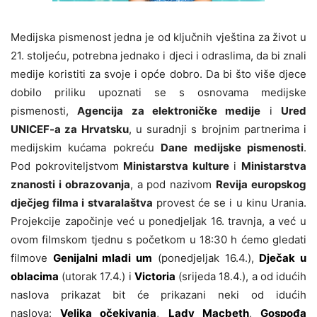
Medijska pismenost jedna je od ključnih vještina za život u
21. stoljeću, potrebna jednako i djeci i odraslima, da bi znali
medije koristiti za svoje i opće dobro. Da bi što više djece
dobilo priliku upoznati se s osnovama medijske
pismenosti,
Agencija za elektroničke medije
i
Ured
UNICEF-a za Hrvatsku
, u suradnji s brojnim partnerima i
medijskim kućama pokreću
Dane medijske pismenosti
.
Pod pokroviteljstvom
Ministarstva kulture
i
Ministarstva
znanosti i obrazovanja
, a pod nazivom
Revija europskog
dječjeg filma i stvaralaštva
provest će se i u kinu Urania.
Projekcije započinje već u ponedjeljak 16. travnja, a već u
ovom filmskom tjednu s početkom u 18:30 h ćemo gledati
filmove
Genijalni mladi um
(ponedjeljak 16.4.),
Dječak u
oblacima
(utorak 17.4.) i
Victoria
(srijeda 18.4.), a od idućih
naslova prikazat bit će prikazani neki od idućih
naslova:
Velika očekivanja
,
Lady Macbeth
,
Gospođa