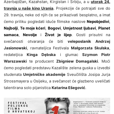
Azerbajdžan, Kazahstan, Kirgistan i Srbiju, a u
utorak 24.
travnja u naše kino Urania
. Projekcije će potrajati sve do
29. travnja, neke od njih će se prikazivati besplatno, a imat
ćemo priliku pogledati iduće filmske naslove
Nepobjedivi
,
Najbolji
,
Te moje kćeri
,
Bogovi
,
Umjetnost ljubavi
,
Planet
samaca
,
Nevolje
i
Život je lijep
. Gosti prisutni na
svečanosti otvaranja će biti
veleposlanik Andrzej
Jasionowski
, ravnateljica Festivala
Małgorzata Skulska
,
redateljica
Kinga Dębska
i glumac
Szymon Piotr
Warszawski
te producent
Zbigniew Domagalski
. Moći
ćemo pogledati predstavu Kazalište zelena guska u izvedbi
studenata
Umjetničke akademije
Sveučilišta Josipa Jurja
Strossmayera u Osijeku, a svečanost će glazbeno uveličati
talentirana solo pijanistica
Katarina Ešegović
.