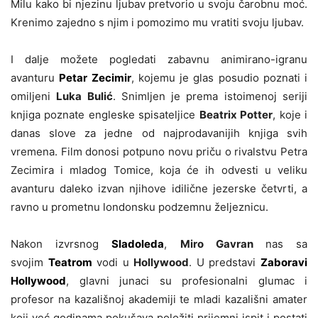
Milu kako bi njezinu ljubav pretvorio u svoju čarobnu moć.
Krenimo zajedno s njim i pomozimo mu vratiti svoju ljubav.
I dalje možete pogledati zabavnu animirano-igranu
avanturu
Petar Zecimir
, kojemu je glas posudio poznati i
omiljeni
Luka Bulić
. Snimljen je prema istoimenoj seriji
knjiga poznate engleske spisateljice
Beatrix Potter
, koje i
danas slove za jedne od najprodavanijih knjiga svih
vremena. Film donosi potpuno novu priču o rivalstvu Petra
Zecimira i mladog Tomice, koja će ih odvesti u veliku
avanturu daleko izvan njihove idilične jezerske četvrti, a
ravno u prometnu londonsku podzemnu željeznicu.
Nakon izvrsnog
Sladoleda
,
Miro Gavran
nas sa
svojim
Teatrom
vodi u
Hollywood
. U predstavi
Zaboravi
Hollywood
, glavni junaci su profesionalni glumac i
profesor na kazališnoj akademiji te mladi kazališni amater
koji već godinama pokušava položiti prijemni ispit i postati