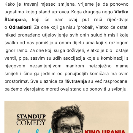
Kako je travanj mjesec smijeha, vrijeme je da ponovno
ugostimo kojeg stand up-ovca. Koga drugoga nego
Vlatka
Štampara
, koji će nam ovaj put reći riječ-dvije
o
Odraslosti
. Za one koji ga nisu ‘probali’, Vlatko će ostati
nikad pronađeno utjelovljenje svih onih suludih misli koje
svatko od nas pomišlja u onom dijelu uma koji s razlogom
ignoriramo. Za one koji su ga doživjeli, Vlatko je bio i ostaje
ventil, pipa, sasvim suludih asocijacija koje u kombinaciji s
njegovom nezamjenjivom manirom neizbježno mame
smijeh i čine ga jednim od ponajboljih komičara ‘na ovim
prostorima’. Sve ulaznice za
19. travnja
su već rasprodane,
pa ćemo vjerojatno morati ovaj stand up ponoviti u svibnju.