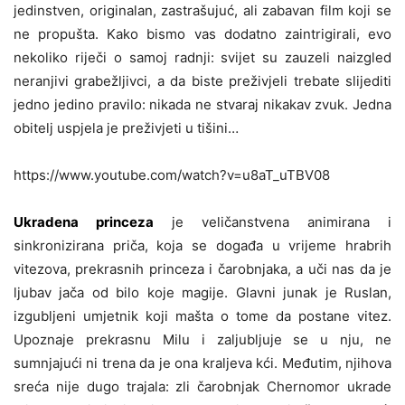
jedinstven, originalan, zastrašujuć, ali zabavan film koji se
ne propušta. Kako bismo vas dodatno zaintrigirali, evo
nekoliko riječi o samoj radnji: svijet su zauzeli naizgled
neranjivi grabežljivci, a da biste preživjeli trebate slijediti
jedno jedino pravilo: nikada ne stvaraj nikakav zvuk. Jedna
obitelj uspjela je preživjeti u tišini…
https://www.youtube.com/watch?v=u8aT_uTBV08
Ukradena princeza
je veličanstvena animirana i
sinkronizirana priča, koja se događa u vrijeme hrabrih
vitezova, prekrasnih princeza i čarobnjaka, a uči nas da je
ljubav jača od bilo koje magije. Glavni junak je Ruslan,
izgubljeni umjetnik koji mašta o tome da postane vitez.
Upoznaje prekrasnu Milu i zaljubljuje se u nju, ne
sumnjajući ni trena da je ona kraljeva kći. Međutim, njihova
sreća nije dugo trajala: zli čarobnjak Chernomor ukrade