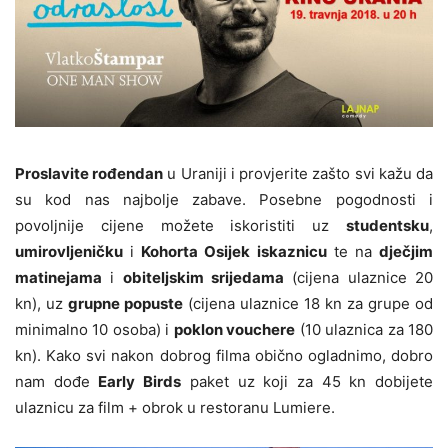
Proslavite rođendan
u Uraniji i provjerite zašto svi kažu da
su kod nas najbolje zabave. Posebne pogodnosti i
povoljnije cijene možete iskoristiti uz
studentsku
,
umirovljeničku
i
Kohorta Osijek iskaznicu
te na
dječjim
matinejama
i
obiteljskim srijedama
(cijena ulaznice 20
kn), uz
grupne popuste
(cijena ulaznice 18 kn za grupe od
minimalno 10 osoba) i
poklon vouchere
(10 ulaznica za 180
kn). Kako svi nakon dobrog filma obično ogladnimo, dobro
nam dođe
Early Birds
paket uz koji za 45 kn dobijete
ulaznicu za film + obrok u restoranu Lumiere.