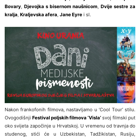
Bovary
,
Djevojka s bisernom naušnicom
,
Dvije sestre za
kralja
,
Kraljevska afera
,
Jane Eyre
i sl.
Nakon frankofonih filmova, nastavljamo u ‘Cool Tour’ stilu.
Ovogodišnji
Festival poljskih filmova ‘Visla’
svoj filmski put
oko svijeta započinje u Hrvatskoj. U vremenu od travnja do
studenog, stići će u Uzbekistan, Tadžikistan, Rusiju,