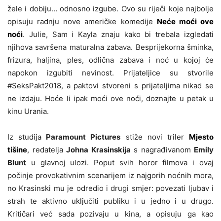
žele i dobiju… odnosno izgube. Ovo su riječi koje najbolje
opisuju radnju nove američke komedije
Neće moći ove
noći
. Julie, Sam i Kayla znaju kako bi trebala izgledati
njihova savršena maturalna zabava. Besprijekorna šminka,
frizura, haljina, ples, odlična zabava i noć u kojoj će
napokon izgubiti nevinost. Prijateljice su stvorile
#SeksPakt2018, a paktovi stvoreni s prijateljima nikad se
ne izdaju. Hoće li ipak moći ove noći, doznajte u petak u
kinu Urania.
Iz studija
Paramount Pictures
stiže novi triler
Mjesto
tišine
, redatelja
Johna Krasinskija
s nagrađivanom
Emily
Blunt
u glavnoj ulozi. Poput svih horor filmova i ovaj
počinje provokativnim scenarijem iz najgorih noćnih mora,
no Krasinski mu je odredio i drugi smjer: povezati ljubav i
strah te aktivno uključiti publiku i u jedno i u drugo.
Kritičari već sada pozivaju u kina, a opisuju ga kao