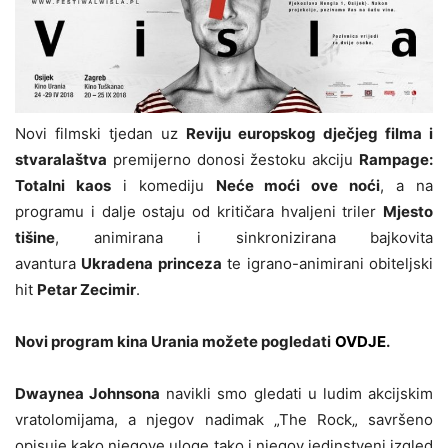
Novi filmski tjedan uz
Reviju europskog dječjeg filma i
stvaralaštva
premijerno donosi žestoku akciju
Rampage:
Totalni kaos
i komediju
Neće moći ove noći
, a na
programu i dalje ostaju od kritičara hvaljeni triler
Mjesto
tišine
, animirana i sinkronizirana bajkovita
avantura
Ukradena princeza
te igrano-animirani obiteljski
hit
Petar Zecimir
.
Novi program kina Urania možete pogledati
OVDJE
.
Dwaynea Johnsona
navikli smo gledati u ludim akcijskim
vratolomijama, a njegov nadimak „The Rock„ savršeno
opisuje kako njegove uloge tako i njegov jedinstveni izgled