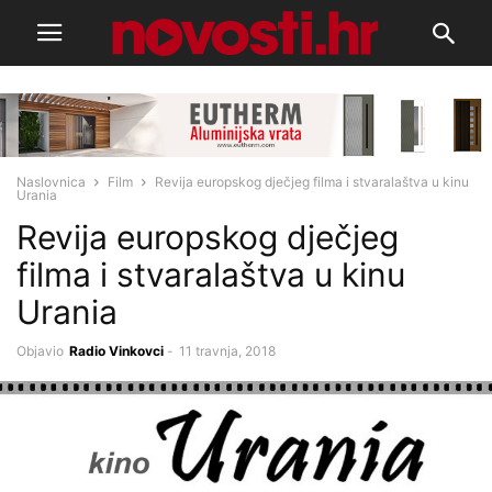
Naslovnica
Film
Revija europskog dječjeg filma i stvaralaštva u kinu
Urania
Revija europskog dječjeg
filma i stvaralaštva u kinu
Urania
Objavio
Radio Vinkovci
-
11 travnja, 2018