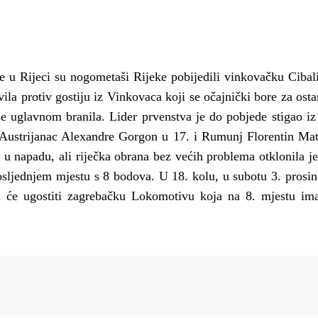
u Rijeci su nogometaši Rijeke pobijedili vinkovačku Cibali
avila protiv gostiju iz Vinkovaca koji se očajnički bore za ost
se uglavnom branila.
Lider prvenstva je do pobjede stigao iz
 Austrijanac Alexandre Gorgon u 17. i Rumunj Florentin Mat
a u napadu, ali riječka obrana bez većih problema otklonila je
sljednjem mjestu s 8 bodova. U 18. kolu, u subotu 3. prosin
a će ugostiti zagrebačku Lokomotivu koja na 8. mjestu im