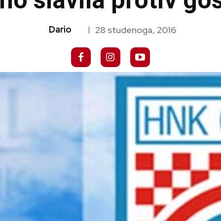
no slavila protiv go
Dario
28 studenoga, 2016
|