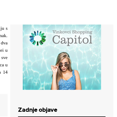
ju s
anak.
 dva
ei u
 sve
ca u
a 14
Zadnje objave