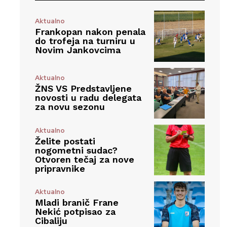
Aktualno
Frankopan nakon penala
do trofeja na turniru u
Novim Jankovcima
Aktualno
ŽNS VS Predstavljene
novosti u radu delegata
za novu sezonu
Aktualno
Želite postati
nogometni sudac?
Otvoren tečaj za nove
pripravnike
Aktualno
Mladi branič Frane
Nekić potpisao za
Cibaliju