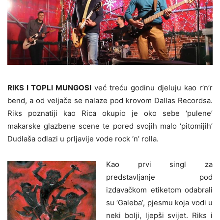
RIKS I TOPLI MUNGOSI
već treću godinu djeluju kao r’n’r
bend, a od veljače se nalaze pod krovom Dallas Recordsa.
Riks poznatiji kao Rica okupio je oko sebe ‘pulene’
makarske glazbene scene te pored svojih malo ‘pitomijih’
Dudlaša odlazi u prljavije vode rock ‘n’ rolla.
Kao prvi singl za
predstavljanje pod
izdavačkom etiketom odabrali
su ‘Galeba’, pjesmu koja vodi u
neki bolji, ljepši svijet. Riks i