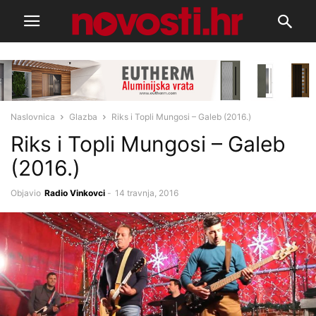
Naslovnica
Glazba
Riks i Topli Mungosi – Galeb (2016.)
Riks i Topli Mungosi – Galeb
(2016.)
Objavio
Radio Vinkovci
-
14 travnja, 2016