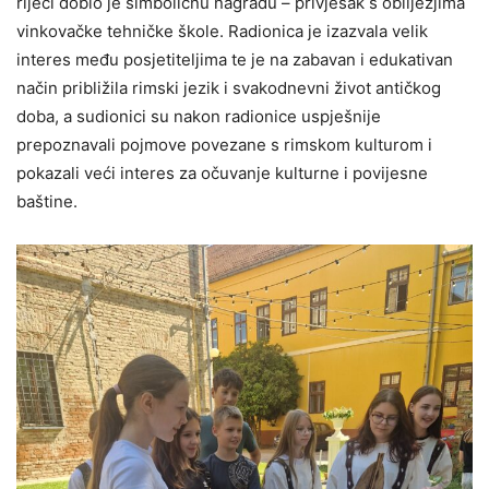
riječi dobio je simboličnu nagradu – privjesak s obilježjima
vinkovačke tehničke škole. Radionica je izazvala velik
interes među posjetiteljima te je na zabavan i edukativan
način približila rimski jezik i svakodnevni život antičkog
doba, a sudionici su nakon radionice uspješnije
prepoznavali pojmove povezane s rimskom kulturom i
pokazali veći interes za očuvanje kulturne i povijesne
baštine.