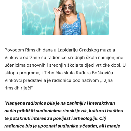
Povodom Rimskih dana u Lapidariju Gradskog muzeja
Vinkovci održane su radionice srednjih škola namijenjene
učenicima osnovnih i srednjih škola te djeci vrtićke dobi. U
sklopu programa, i Tehnička škola Ruđera Boškovića
Vinkovci predstavila je radionicu pod nazivom „Tajna
rimskih riječi“.
“Namjena radionice bila je na zanimljiv i interaktivan
način približiti sudionicima rimski jezik, kulturu i baštinu
te potaknuti interes za povijest i arheologiju. Cilj
radionice bio je upoznati sudionike s čestim, ali i manje