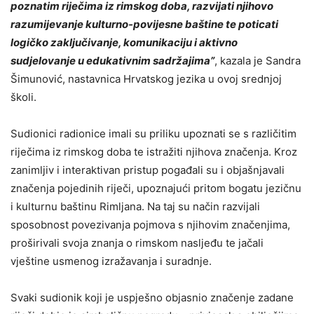
poznatim riječima iz rimskog doba, razvijati njihovo
razumijevanje kulturno-povijesne baštine te poticati
logičko zaključivanje, komunikaciju i aktivno
sudjelovanje u edukativnim sadržajima”
, kazala je Sandra
Šimunović, nastavnica Hrvatskog jezika u ovoj srednjoj
školi.
Sudionici radionice imali su priliku upoznati se s različitim
riječima iz rimskog doba te istražiti njihova značenja. Kroz
zanimljiv i interaktivan pristup pogađali su i objašnjavali
značenja pojedinih riječi, upoznajući pritom bogatu jezičnu
i kulturnu baštinu Rimljana. Na taj su način razvijali
sposobnost povezivanja pojmova s njihovim značenjima,
proširivali svoja znanja o rimskom nasljeđu te jačali
vještine usmenog izražavanja i suradnje.
Svaki sudionik koji je uspješno objasnio značenje zadane