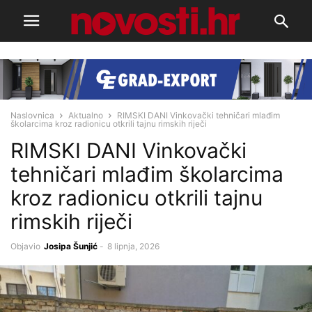
Naslovnica
Aktualno
RIMSKI DANI Vinkovački tehničari mlađim
školarcima kroz radionicu otkrili tajnu rimskih riječi
RIMSKI DANI Vinkovački
tehničari mlađim školarcima
kroz radionicu otkrili tajnu
rimskih riječi
Objavio
Josipa Šunjić
-
8 lipnja, 2026