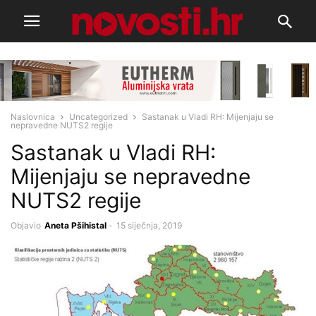
Naslovnica
Uncategorized
Sastanak u Vladi RH: Mijenjaju se
nepravedne NUTS2 regije
Sastanak u Vladi RH:
Mijenjaju se nepravedne
NUTS2 regije
Objavio
Aneta Pšihistal
-
15 siječnja, 2019