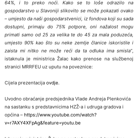
64%, i to preko noći. Kako se to loše odrazilo na
gospodarstvo u Slavoniji slikovito se može pokazati ovako
– umjesto da naši gospodarstvenici, iz fondova koji su sada
dostupni, primaju do 75% potpore, oni nažalost mogu
primati samo od 25 za velika te do 45 za mala poduzeća,
umjesto 90% kao što su neke zemlje članice iskoristile i
zaista mi nitko ne može reći da ta odluka ima smisla
“,
istaknula je ministrica Žalac kako prenose na službenoj
stranici MRRFEU uz uputu na poveznice:
Cijela prezentacija
ovdje.
Uvodno obraćanje predsjednika Vlade Andreja Plenkovića
na sastanku s predstavnicima HZŽ-a i udruga gradova i
općina –
https://www.youtube.com/watch?
v=r7AXY4XFpAg&feature=youtu.be