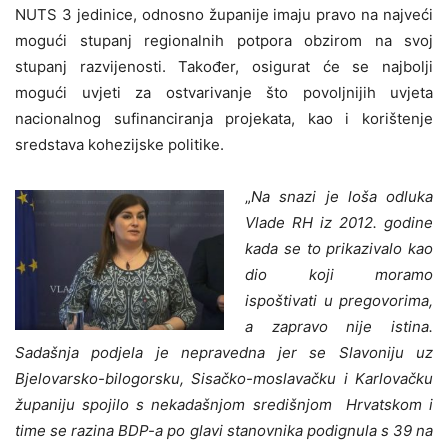
NUTS 3 jedinice, odnosno županije imaju pravo na najveći
mogući stupanj regionalnih potpora obzirom na svoj
stupanj razvijenosti. Također, osigurat će se najbolji
mogući uvjeti za ostvarivanje što povoljnijih uvjeta
nacionalnog sufinanciranja projekata, kao i korištenje
sredstava kohezijske politike.
„
Na snazi je loša odluka
Vlade RH iz 2012. godine
kada se to prikazivalo kao
dio koji moramo
ispoštivati u pregovorima,
a zapravo nije istina.
Sadašnja podjela je nepravedna jer se Slavoniju uz
Bjelovarsko-bilogorsku, Sisačko-moslavačku i Karlovačku
županiju spojilo s nekadašnjom središnjom Hrvatskom i
time se razina BDP-a po glavi stanovnika podignula s 39 na