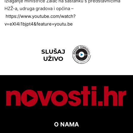
Izlaganje ministrice Žalac na sastanku s predstavnicima
HZŽ-a, udruga gradova i općina –
https://www.youtube.com/watch?
v=eXl4i1bjpt4&feature=youtu.be
O NAMA