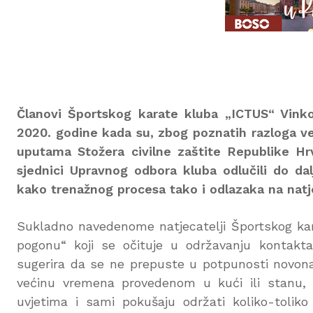
Članovi Športskog karate kluba „ICTUS“ Vinko
2020. godine kada su, zbog poznatih razloga v
uputama Stožera civilne zaštite Republike H
sjednici Upravnog odbora kluba odlučili do da
kako trenažnog procesa tako i odlazaka na natj
Sukladno navedenome natjecatelji Športskog kar
pogonu“ koji se očituje u održavanju kontakt
sugerira da se ne prepuste u potpunosti novonast
većinu vremena provedenom u kući ili stanu,
uvjetima i sami pokušaju održati koliko-toliko