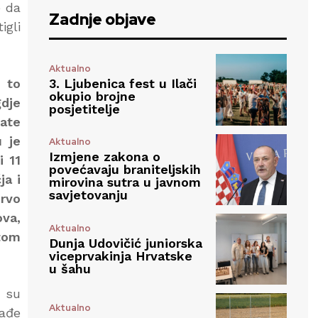
e da
Zadnje objave
igli
Aktualno
3. Ljubenica fest u Ilači
 to
okupio brojne
gdje
posjetitelje
rate
 je
Aktualno
Izmjene zakona o
i 11
povećavaju braniteljskih
ja i
mirovina sutra u javnom
savjetovanju
prvo
ova,
Aktualno
 tom
Dunja Udovičić juniorska
viceprvakinja Hrvatske
u šahu
i su
Aktualno
ađe