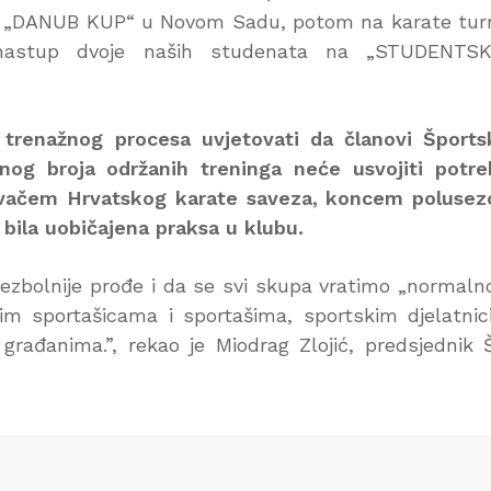
u „DANUB KUP“ u Novom Sadu, potom na karate tur
astup dvoje naših studenata na „STUDENTS
trenažnog procesa uvjetovati da članovi Šports
nog broja održanih treninga neće usvojiti potr
pitivačem Hrvatskog karate saveza, koncem poluse
e bila uobičajena praksa u klubu.
 bezbolnije prođe i da se svi skupa vratimo „normal
vim sportašicama i sportašima, sportskim djelatni
rađanima.”, rekao je Miodrag Zlojić, predsjednik