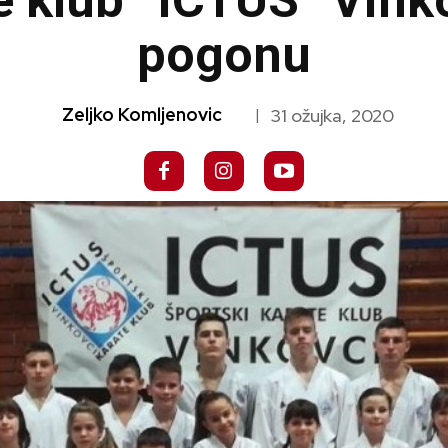
e klub “ICTUS” Vin
pogonu
Zeljko Komljenovic
31 ožujka, 2020
|