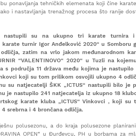
ebu ponavljanja tehničkih elemenata koji čine karat
ko i nastavljanja trenažnog procesa što ranije dost
“ nastupili su na ukupno tri karate turnira i
 karate turnir Igor Anđelković 2020“ u Somboru 
na odličja, zatim na vrlo jakom međunarodnom ka
RNIR “VALENTINOVO“ 2020“ u Tuzli na kojemu
a s područja 11 država među kojima je nastupilo 
kovci koji su tom prilikom osvojili ukupno 4 odlič
mu su natjecatelji ŠKK „ICTUS“ nastupili bilo je 
u je nastupilo 241 natjecatelja iz ukupno 18 klub
ortskog karate kluba „ICTUS“ Vinkovci , koji su
, 4 srebrna i 4 brončana odličja.
ješnu polusezonu, a do kraja polusezone planiran
ODRAVINA OPEN“ u Đurđevcu, PH u borbama za ml