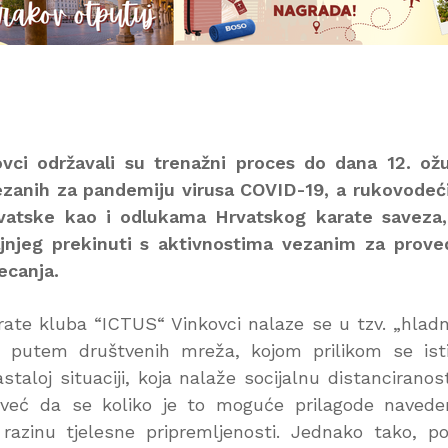
vci održavali su trenažni proces do dana 12. ož
ezanih za pandemiju virusa COVID-19, a rukovodeć
rvatske kao i odlukama Hrvatskog karate saveza
ljnjeg prekinuti s aktivnostima vezanim za prov
ecanja.
ate kluba “ICTUS“ Vinkovci nalaze se u tzv. „hla
a putem društvenih mreža, kojom prilikom se is
aloj situaciji, koja nalaže socijalnu distanciranos
 već da se koliko je to moguće prilagode naved
 razinu tjelesne pripremljenosti. Jednako tako, p