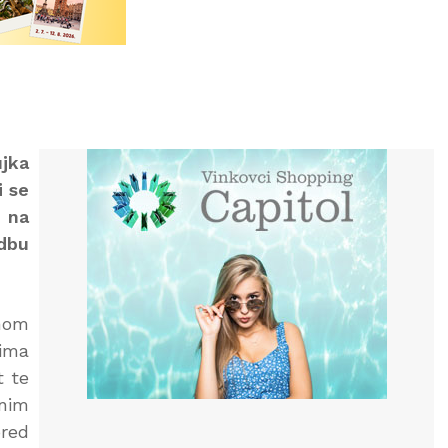
ujka
i se
, na
edbu
dnom
tima
t te
enim
ored