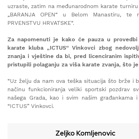
uzraste, zatim na međunarodnom karate turnir
„BARANJA OPEN“ u Belom Manastiru, te n
PRVENSTVU HRVATSKE“.
Za napomenuti je kako će pauza u provedbi 
karate kluba „ICTUS“ Vinkovci zbog nedovolj
znanja i vještine da bi, pred licenciranim is
pristupili polaganju za viša karate zvanja, što j
“Uz želju da nam ova teška situacija što brže i
načinu funkcioniranja veliki sportski pozdrav s
našega Grada, kao i svim našim građankama i g
“ICTUS” Vinkovci.
Zeljko Komljenovic