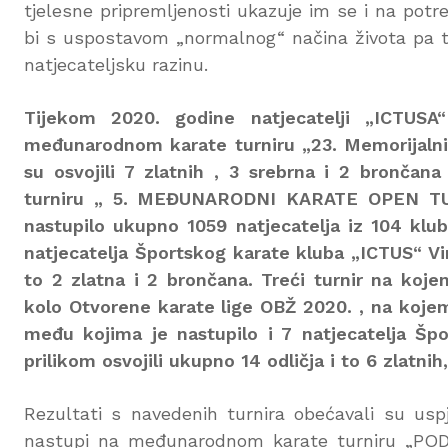
tjelesne pripremljenosti ukazuje im se i na potr
bi s uspostavom „normalnog“ načina života pa ta
natjecateljsku razinu.
Tijekom 2020. godine natjecatelji „ICTUSA
međunarodnom karate turniru „23. Memorijalni
su osvojili 7 zlatnih , 3 srebrna i 2 bronča
turniru „ 5. MEĐUNARODNI KARATE OPEN TU
nastupilo ukupno 1059 natjecatelja iz 104 klub
natjecatelja Športskog karate kluba „ICTUS“ Vin
to 2 zlatna i 2 brončana. Treći turnir na koje
kolo Otvorene karate lige OBŽ 2020. , na kojem
među kojima je nastupilo i 7 natjecatelja Šp
prilikom osvojili ukupno 14 odličja i to 6 zlatnih
Rezultati s navedenih turnira obećavali su usp
nastupi na međunarodnom karate turniru „P