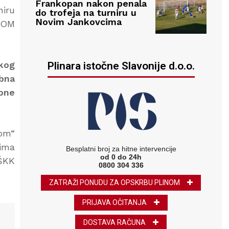
Frankopan nakon penala
niru
do trofeja na turniru u
Novim Jankovcima
KOM
kog
Plinara istočne Slavonije d.o.o.
ebna
zone
nom“
cima
Besplatni broj za hitne intervencije
od 0 do 24h
 ŠKK
0800 304 336
ZATRAŽI PONUDU ZA OPSKRBU PLINOM
PRIJAVA OČITANJA
DOSTAVA RAČUNA