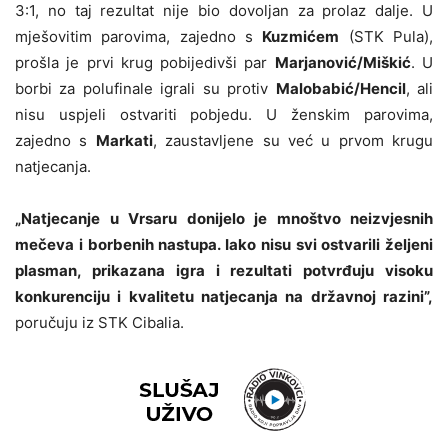
3:1, no taj rezultat nije bio dovoljan za prolaz dalje. U
mješovitim parovima, zajedno s
Kuzmićem
(STK Pula),
prošla je prvi krug pobijedivši par
Marjanović/Miškić
. U
borbi za polufinale igrali su protiv
Malobabić/Hencil
, ali
nisu uspjeli ostvariti pobjedu. U ženskim parovima,
zajedno s
Markati
, zaustavljene su već u prvom krugu
natjecanja.
„Natjecanje u Vrsaru donijelo je mnoštvo neizvjesnih
mečeva i borbenih nastupa. Iako nisu svi ostvarili željeni
plasman, prikazana igra i rezultati potvrđuju visoku
konkurenciju i kvalitetu natjecanja na državnoj razini”,
poručuju iz STK Cibalia.