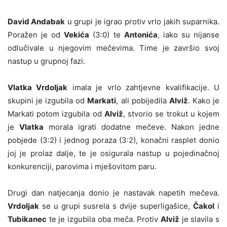
David Andabak
u grupi je igrao protiv vrlo jakih suparnika.
Poražen je od
Vekića
(3:0) te
Antonića
, iako su nijanse
odlučivale u njegovim mečevima. Time je završio svoj
nastup u grupnoj fazi.
Vlatka Vrdoljak
imala je vrlo zahtjevne kvalifikacije. U
skupini je izgubila od
Markati
, ali pobijedila
Alviž
. Kako je
Markati potom izgubila od
Alviž
, stvorio se trokut u kojem
je
Vlatka
morala igrati dodatne mečeve. Nakon jedne
pobjede (3:2) i jednog poraza (3:2), konačni rasplet donio
joj je prolaz dalje, te je osigurala nastup u pojedinačnoj
konkurenciji, parovima i mješovitom paru.
Drugi dan natjecanja donio je nastavak napetih mečeva.
Vrdoljak
se u grupi susrela s dvije superligašice,
Čakol
i
Tubikanec
te je izgubila oba meča. Protiv
Alviž
je slavila s