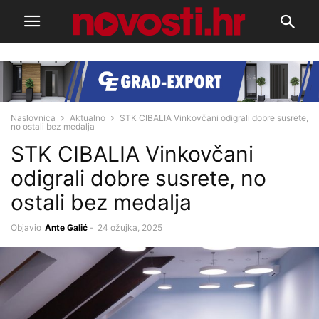
Naslovnica
Aktualno
STK CIBALIA Vinkovčani odigrali dobre susrete,
no ostali bez medalja
STK CIBALIA Vinkovčani
odigrali dobre susrete, no
ostali bez medalja
Objavio
Ante Galić
-
24 ožujka, 2025