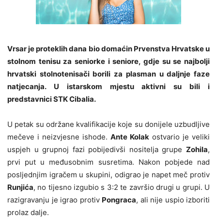
Vrsar je proteklih dana bio domaćin Prvenstva Hrvatske u
stolnom tenisu za seniorke i seniore, gdje su se najbolji
hrvatski stolnotenisači borili za plasman u daljnje faze
natjecanja. U istarskom mjestu aktivni su bili i
predstavnici STK Cibalia.
U petak su održane kvalifikacije koje su donijele uzbudljive
mečeve i neizvjesne ishode.
Ante Kolak
ostvario je veliki
uspjeh u grupnoj fazi pobijedivši nositelja grupe
Zohila
,
prvi put u međusobnim susretima. Nakon pobjede nad
posljednjim igračem u skupini, odigrao je napet meč protiv
Runjića
, no tijesno izgubio s 3:2 te završio drugi u grupi. U
razigravanju je igrao protiv
Pongraca
, ali nije uspio izboriti
prolaz dalje.