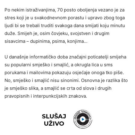
Po nekim istraživanjima, 70 posto oboljenja vezano je za
stres koji je u svakodnevnom porastu i upravo zbog toga
ljudi bi se trebali truditi svakoga dana smijati koju minutu
duže. Smijeh je, osim čovjeku, svojstven i drugim
sisavcima – dupinima, psima, konjima…
U današnje informatičko doba značajni poticatelji smijeha
su popularni smješko i smajlić, a okrugla lica u sms
porukama i mailovima pokazuju osjećaje onoga tko piše.
No, smješko i smajlić nisu sinonimi. Osnovna je razlika što
je smješko slika, a smajlić se crta od slova i drugih
pravopisnih i interpunkcijskih znakova.