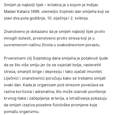
Smijeh je najbolji lijek – krilatica je s kojom je Indijac
Madan Kataira 1998. utemeljio Svjetski dan smijeha koji se
slavi dva puta godišnje, 10. siječnja i 2. svibnja.
Znanstveno je dokazano da je smijeh najbolji lijek protiv
mnogih bolesti, prvenstveno protiv stresa koji je u
suvremenom načinu života u svakodnevnom porastu.
Prvenstveni cilj Svjetskog dana smijeha je potaknuti ljude
da se što više smiju jer će se osjećati bolje, rasteretiti
stresa, smanjiti brige i depresiju i tako ojačati imunitet.
Liječnici i znanstvenici poručuju kako se trebamo smijati
svaki dan. Kada je organizam pod stresom povećava se
razina kortizola i adrenalina, što može izazvati povišenje
krvnog tlaka i začepljenje arterija, a istraživanja pokazuju
da smijeh izaziva posebne fiziološke promjene koje
pomažu organizmu.