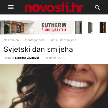
Naslovnica
Uncategorized
Svjetski dan smijeha
Svjetski dan smijeha
Objavio
Nikolina Živković
-
10 siječnja, 2020