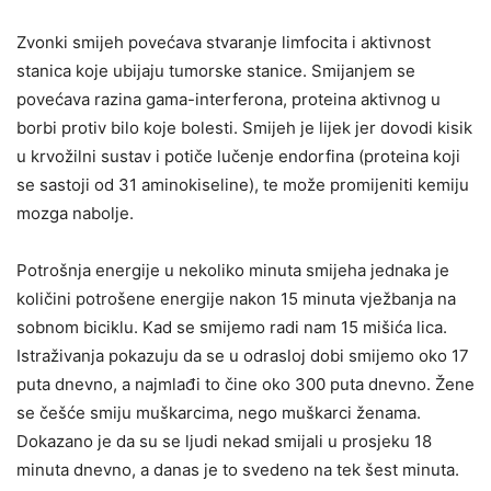
Zvonki smijeh povećava stvaranje limfocita i aktivnost
stanica koje ubijaju tumorske stanice. Smijanjem se
povećava razina gama-interferona, proteina aktivnog u
borbi protiv bilo koje bolesti. Smijeh je lijek jer dovodi kisik
u krvožilni sustav i potiče lučenje endorfina (proteina koji
se sastoji od 31 aminokiseline), te može promijeniti kemiju
mozga nabolje.
Potrošnja energije u nekoliko minuta smijeha jednaka je
količini potrošene energije nakon 15 minuta vježbanja na
sobnom biciklu. Kad se smijemo radi nam 15 mišića lica.
Istraživanja pokazuju da se u odrasloj dobi smijemo oko 17
puta dnevno, a najmlađi to čine oko 300 puta dnevno. Žene
se češće smiju muškarcima, nego muškarci ženama.
Dokazano je da su se ljudi nekad smijali u prosjeku 18
minuta dnevno, a danas je to svedeno na tek šest minuta.