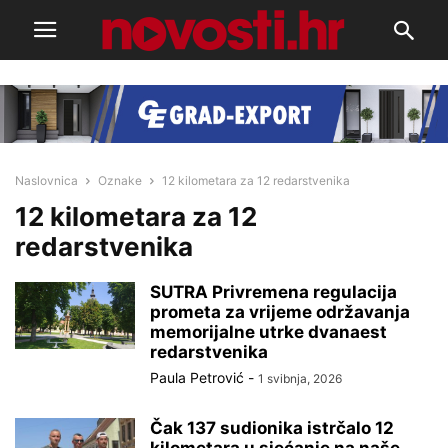
Naslovnica
Oznake
12 kilometara za 12 redarstvenika
12 kilometara za 12
redarstvenika
SUTRA Privremena regulacija
prometa za vrijeme održavanja
memorijalne utrke dvanaest
redarstvenika
Paula Petrović
-
1 svibnja, 2026
Čak 137 sudionika istrčalo 12
kilometara u sjećanje na naše