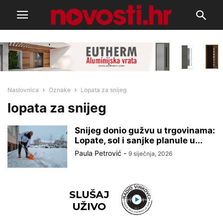
Naslovnica
Oznake
Lopata za snijeg
lopata za snijeg
Snijeg donio gužvu u trgovinama:
Lopate, sol i sanjke planule u...
Paula Petrović
-
9 siječnja, 2026