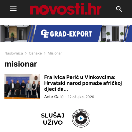
Naslovnica
Oznake
Misionar
misionar
Fra Ivica Perić u Vinkovcima:
Hrvatski narod pomaže afričkoj
djeci da...
Ante Galić
-
12 ožujka, 2026