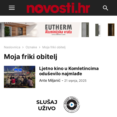
Naslovnica
Oznake
Moja friki obitelj
Moja friki obitelj
Ljetno kino u Komletincima
oduševilo najmlađe
Ante Miljanić
-
21 srpnja, 2025