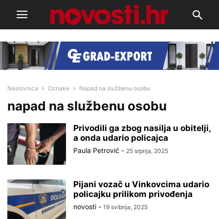
Naslovnica
Oznake
Napad na službenu osobu
napad na službenu osobu
Privodili ga zbog nasilja u obitelji,
a onda udario policajca
Paula Petrović
-
25 srpnja, 2025
Pijani vozač u Vinkovcima udario
policajku prilikom privođenja
novosti
-
19 svibnja, 2025