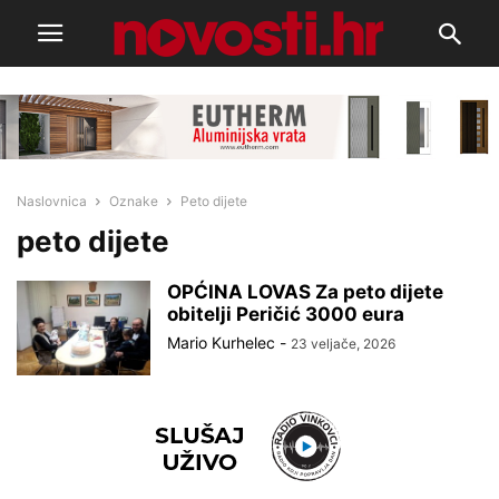
Naslovnica
Oznake
Peto dijete
peto dijete
OPĆINA LOVAS Za peto dijete
obitelji Peričić 3000 eura
Mario Kurhelec
-
23 veljače, 2026