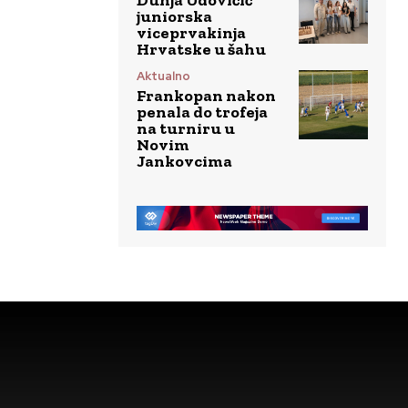
juniorska
viceprvakinja
Hrvatske u šahu
Aktualno
Frankopan nakon
penala do trofeja
na turniru u
Novim
Jankovcima