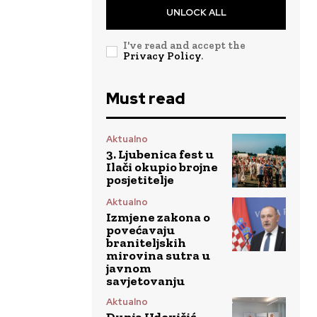
UNLOCK ALL
I've read and accept the
Privacy Policy
.
Must read
Aktualno
3. Ljubenica fest u
Ilači okupio brojne
posjetitelje
Aktualno
Izmjene zakona o
povećavaju
braniteljskih
mirovina sutra u
javnom
savjetovanju
Aktualno
Dunja Udovičić