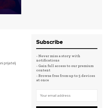
Subscribe
- Never miss a story with
notifications
 prijatelj
- Gain full access to our premium
content
- Browse free from up to 5 devices
at once