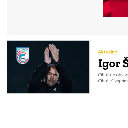
Aktualno
Igor Š
Cibalia je obja
Cibalije” zaprim