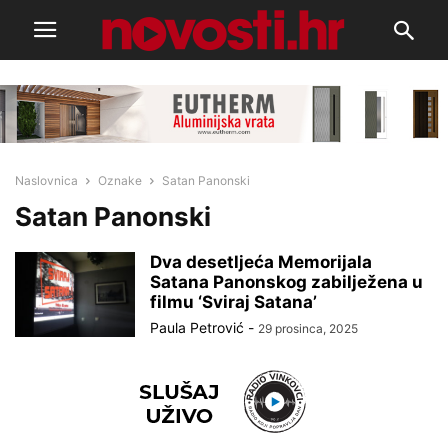
Naslovnica
Oznake
Satan Panonski
Satan Panonski
Dva desetljeća Memorijala
Satana Panonskog zabilježena u
filmu ‘Sviraj Satana’
Paula Petrović
-
29 prosinca, 2025