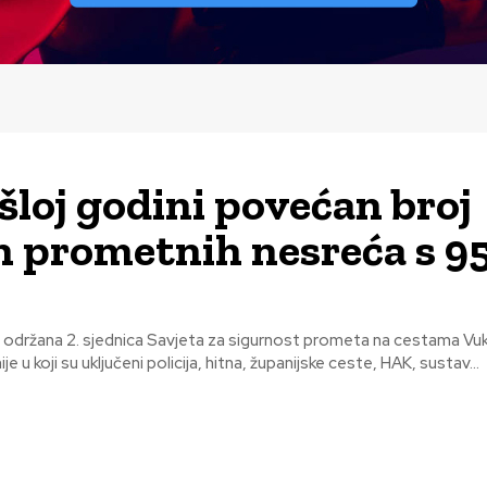
šloj godini povećan broj
h prometnih nesreća s 9
e održana 2. sjednica Savjeta za sigurnost prometa na cestama Vu
je u koji su uključeni policija, hitna, županijske ceste, HAK, sustav...