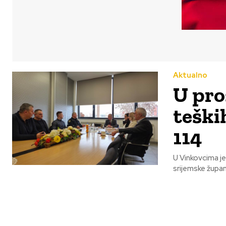
Aktualno
U pro
teški
114
U Vinkovcima j
srijemske župani