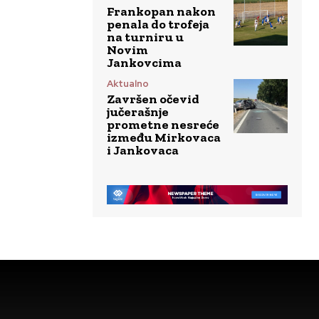
Frankopan nakon
penala do trofeja
na turniru u
Novim
Jankovcima
Aktualno
Završen očevid
jučerašnje
prometne nesreće
između Mirkovaca
i Jankovaca