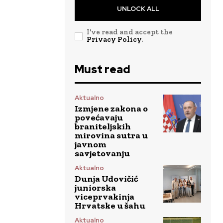
UNLOCK ALL
I've read and accept the
Privacy Policy
.
Must read
Aktualno
Izmjene zakona o
povećavaju
braniteljskih
mirovina sutra u
javnom
savjetovanju
Aktualno
Dunja Udovičić
juniorska
viceprvakinja
Hrvatske u šahu
Aktualno