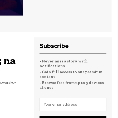
Subscribe
5 na
- Never miss a story with
notifications
- Gain full access to our premium
content
kovarsko-
- Browse free from up to 5 devices
at once