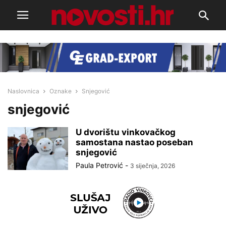
Naslovnica
Oznake
Snjegović
snjegović
U dvorištu vinkovačkog
samostana nastao poseban
snjegović
Paula Petrović
-
3 siječnja, 2026