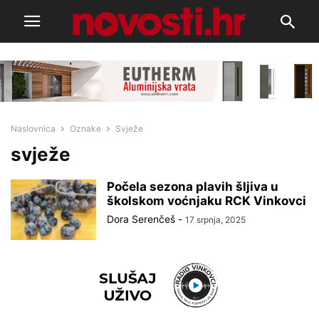
Naslovnica
Oznake
Svježe
svježe
Počela sezona plavih šljiva u
školskom voćnjaku RCK Vinkovci
Dora Serenčeš
-
17 srpnja, 2025