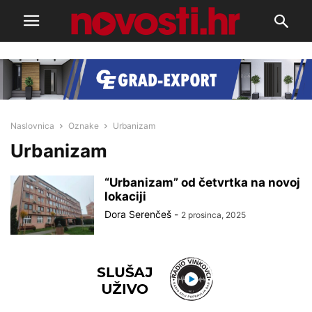
Naslovnica
Oznake
Urbanizam
Urbanizam
“Urbanizam” od četvrtka na novoj
lokaciji
Dora Serenčeš
-
2 prosinca, 2025