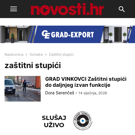
Naslovnica
Oznake
Zaštitni stupići
zaštitni stupići
GRAD VINKOVCI Zaštitni stupići
do daljnjeg izvan funkcije
Dora Serenčeš
-
14 siječnja, 2026