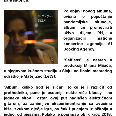
kantautorica.
Po objavi novog albuma,
ovisno o popuštanju
pandemijske situacije,
album će promovirati
uživo diljem RH, u
organizaciji matične
koncertne agencije A1
Booking Agency.
“Selfless” je nastao u
produkciji
Milana Mijača
,
u njegovom kućnom studiju u Sinju, no finalni mastering
odradio je
Matej Zec
(Let3).
“Album, koliko god je sličan, toliko je i različit od
prethodnika, puno je osobniji, nešto više bluesy, no
jednako sirov i oštar, ovaj put naglašen električnom
gitarom, uz zanimljivo eksperimentiranje sa zvucima
kiše, zvukom dječje igre, pa čak i pucnjem iz pištolja u
jednoj od pjesama. Polako je poprimao oblik kroz 2018,