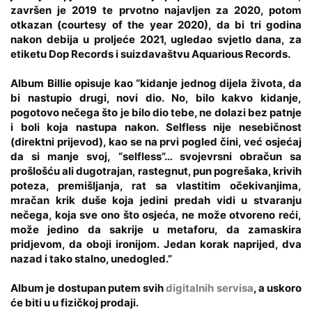
završen je 2019 te prvotno najavljen za 2020, potom
otkazan (courtesy of the year 2020), da bi tri godina
nakon debija u proljeće 2021, ugledao svjetlo dana, za
etiketu Dop Records i suizdavaštvu Aquarious Records.
Album Billie opisuje kao “kidanje jednog dijela života, da
bi nastupio drugi, novi dio. No, bilo kakvo kidanje,
pogotovo nečega što je bilo dio tebe, ne dolazi bez patnje
i boli koja nastupa nakon. Selfless nije nesebičnost
(direktni prijevod), kao se na prvi pogled čini, već osjećaj
da si manje svoj, “selfless”… svojevrsni obračun sa
prošlošću ali dugotrajan, rastegnut, pun pogrešaka, krivih
poteza, premišljanja, rat sa vlastitim očekivanjima,
mračan krik duše koja jedini predah vidi u stvaranju
nečega, koja sve ono što osjeća, ne može otvoreno reći,
može jedino da sakrije u metaforu, da zamaskira
pridjevom, da oboji ironijom. Jedan korak naprijed, dva
nazad i tako stalno, unedogled.”
Album je dostupan putem svih
digitalnih servisa
, a uskoro
će biti u u fizičkoj prodaji.