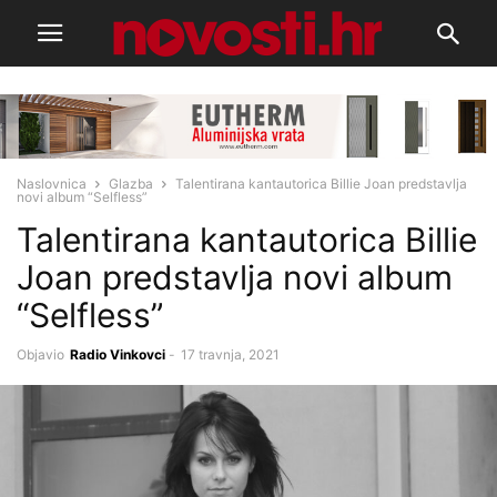
Naslovnica
Glazba
Talentirana kantautorica Billie Joan predstavlja
novi album “Selfless”
Talentirana kantautorica Billie
Joan predstavlja novi album
“Selfless”
Objavio
Radio Vinkovci
-
17 travnja, 2021