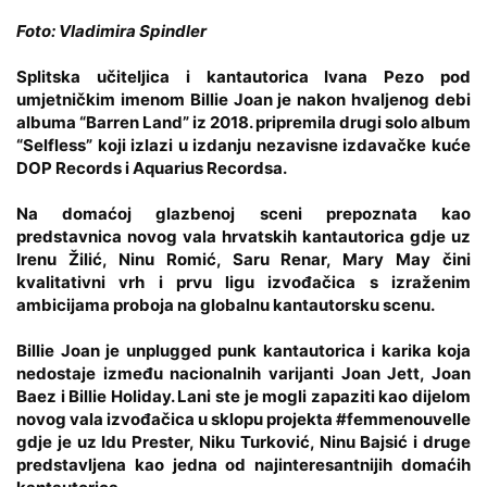
Foto: Vladimira Spindler
Splitska učiteljica i kantautorica
Ivana Pezo
pod
umjetničkim imenom
Billie Joan
je nakon hvaljenog debi
albuma “Barren Land” iz 2018. pripremila drugi solo album
“Selfless” koji izlazi u izdanju nezavisne izdavačke kuće
DOP Records i Aquarius Recordsa.
Na domaćoj glazbenoj sceni prepoznata kao
predstavnica novog vala hrvatskih kantautorica gdje uz
Irenu Žilić
,
Ninu Romić
,
Saru Renar
,
Mary May
čini
kvalitativni vrh i prvu ligu izvođačica s izraženim
ambicijama proboja na globalnu kantautorsku scenu.
Billie Joan je unplugged punk kantautorica i karika koja
nedostaje između nacionalnih varijanti Joan Jett, Joan
Baez i Billie Holiday. Lani ste je mogli zapaziti kao dijelom
novog vala izvođačica u sklopu projekta
#femmenouvelle
gdje je uz Idu Prester, Niku Turković, Ninu Bajsić i druge
predstavljena kao jedna od najinteresantnijih domaćih