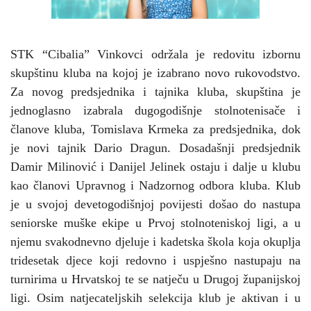
STK “Cibalia” Vinkovci održala je redovitu izbornu
skupštinu kluba na kojoj je izabrano novo rukovodstvo.
Za novog predsjednika i tajnika kluba, skupština je
jednoglasno izabrala dugogodišnje stolnotenisače i
članove kluba, Tomislava Krmeka za predsjednika, dok
je novi tajnik Dario Dragun. Dosadašnji predsjednik
Damir Milinović i Danijel Jelinek ostaju i dalje u klubu
kao članovi Upravnog i Nadzornog odbora kluba. Klub
je u svojoj devetogodišnjoj povijesti došao do nastupa
seniorske muške ekipe u Prvoj stolnoteniskoj ligi, a u
njemu svakodnevno djeluje i kadetska škola koja okuplja
tridesetak djece koji redovno i uspješno nastupaju na
turnirima u Hrvatskoj te se natječu u Drugoj županijskoj
ligi. Osim natjecateljskih selekcija klub je aktivan i u