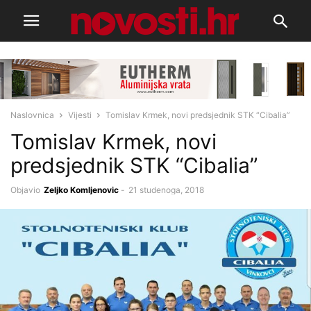
Naslovnica
Vijesti
Tomislav Krmek, novi predsjednik STK “Cibalia”
Tomislav Krmek, novi
predsjednik STK “Cibalia”
Objavio
Zeljko Komljenovic
-
21 studenoga, 2018