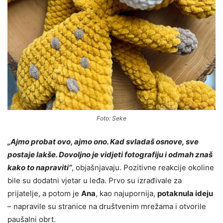
Foto: Seke
„Ajmo probat ovo, ajmo ono. Kad svladaš osnove, sve
postaje lakše. Dovoljno je vidjeti fotografiju i odmah znaš
kako to napraviti“
, objašnjavaju. Pozitivne reakcije okoline
bile su dodatni vjetar u leđa. Prvo su izrađivale za
prijatelje, a potom je
Ana
, kao najupornija,
potaknula ideju
– napravile su stranice na društvenim mrežama i otvorile
paušalni obrt.