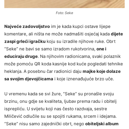
Foto: Seke
Najveće zadovoljstvo
im je kada kupci ostave lijepe
komentare, ali ništa ne može nadmašiti osjećaj kada
dijete
zaspi grleći igračku
koju su izradile njihove ruke. Obrt
“Seke” ne bavi se samo izradom rukotvorina,
one i
educiraju druge
. Na njihovim radionicama, svaki polaznik
može pomoću QR koda kasnije kod kuće pogledati tehnike
heklanja. A posebnu čar radionici daju
majke koje dolaze
sa svojim djevojčicama
i koje iznenađujuće brzo uče.
U vremenu kada se svi žure, “Seke” su pronašle svoju
brzinu, onu gdje se kvaliteta, ljubav prema radu i obitelj
isprepliću. U svijetu koji nas često razdvaja, sestre
Miličević odlučile su se spojiti rukama, srcem i idejama.
“Seke” nisu samo zajednički obrt, nego
obiteljski album