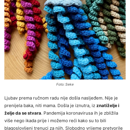
Foto: Seke
Ljubav prema ručnom radu nije došla nasljeđem. Nije je
prenijela baka, niti mama. Došla je iznutra, iz
znatiželje i
želje da se stvara
. Pandemija koronavirusa ih je zbližila
više nego ikada prije i možemo reći kako su to bili
blagoslovljeni trenuci za njih. Slobodno vrijeme pretvorile