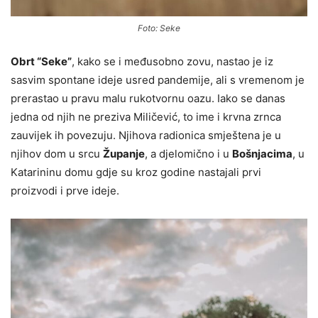
Foto: Seke
Obrt “Seke”
, kako se i međusobno zovu, nastao je iz
sasvim spontane ideje usred pandemije, ali s vremenom je
prerastao u pravu malu rukotvornu oazu. Iako se danas
jedna od njih ne preziva Miličević, to ime i krvna zrnca
zauvijek ih povezuju. Njihova radionica smještena je u
njihov dom u srcu
Županje
, a djelomično i u
Bošnjacima
, u
Katarininu domu gdje su kroz godine nastajali prvi
proizvodi i prve ideje.