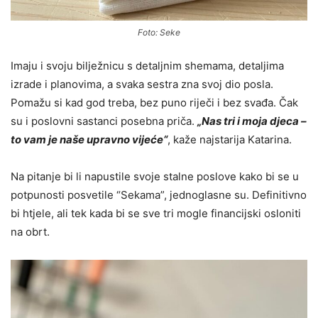
Foto: Seke
Imaju i svoju bilježnicu s detaljnim shemama, detaljima
izrade i planovima, a svaka sestra zna svoj dio posla.
Pomažu si kad god treba, bez puno riječi i bez svađa. Čak
su i poslovni sastanci posebna priča.
„Nas tri i moja djeca –
to vam je naše upravno vijeće“
, kaže najstarija Katarina.
Na pitanje bi li napustile svoje stalne poslove kako bi se u
potpunosti posvetile “Sekama”, jednoglasne su. Definitivno
bi htjele, ali tek kada bi se sve tri mogle financijski osloniti
na obrt.