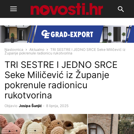
Naslovnica
Aktualno
TRI SESTRE I JEDNO SRCE Seke Miličević iz
Županje pokrenule radionicu rukotvorina
TRI SESTRE I JEDNO SRCE
Seke Miličević iz Županje
pokrenule radionicu
rukotvorina
Objavio
Josipa Šunjić
-
8 lipnja, 2025