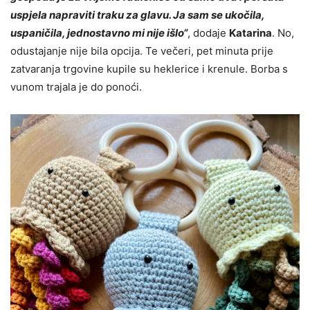
uspjela napraviti traku za glavu. Ja sam se ukočila,
uspaničila, jednostavno mi nije išlo“
, dodaje
Katarina
. No,
odustajanje nije bila opcija. Te večeri, pet minuta prije
zatvaranja trgovine kupile su heklerice i krenule. Borba s
vunom trajala je do ponoći.