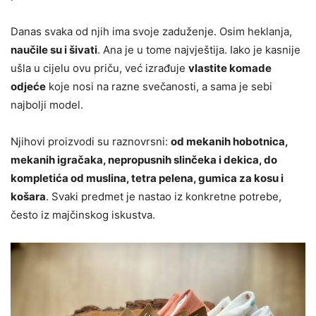
Danas svaka od njih ima svoje zaduženje. Osim heklanja,
naučile su i šivati
. Ana je u tome najvještija. Iako je kasnije
ušla u cijelu ovu priču, već izrađuje
vlastite komade
odjeće
koje nosi na razne svečanosti, a sama je sebi
najbolji model.
Njihovi proizvodi su raznovrsni:
od mekanih hobotnica,
mekanih igračaka, nepropusnih slinčeka i dekica, do
kompletića od muslina, tetra pelena, gumica za kosu i
košara
. Svaki predmet je nastao iz konkretne potrebe,
često iz majčinskog iskustva.