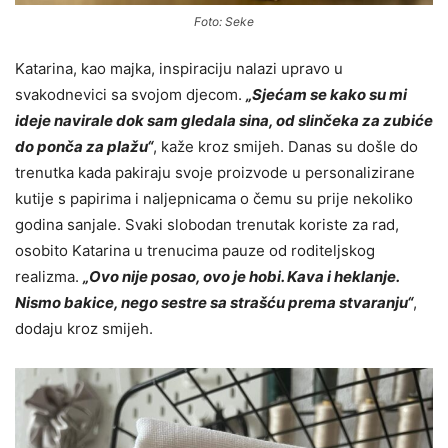
Foto: Seke
Katarina, kao majka, inspiraciju nalazi upravo u
svakodnevici sa svojom djecom.
„Sjećam se kako su mi
ideje navirale dok sam gledala sina, od slinčeka za zubiće
do ponča za plažu“
, kaže kroz smijeh. Danas su došle do
trenutka kada pakiraju svoje proizvode u personalizirane
kutije s papirima i naljepnicama o čemu su prije nekoliko
godina sanjale. Svaki slobodan trenutak koriste za rad,
osobito Katarina u trenucima pauze od roditeljskog
realizma.
„Ovo nije posao, ovo je hobi. Kava i heklanje.
Nismo bakice, nego sestre sa strašću prema stvaranju“
,
dodaju kroz smijeh.