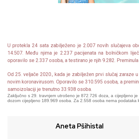
U protekla 24 sata zabilježeno je 2.007 novih slučajeva ob
14.507. Među njima je 2.237 pacijenata na bolničkom liječ
oporavilo se 2.337 osoba, a testirano je njih 9.282. Preminula
Od 25. veljače 2020., kada je zabilježen prvi slučaj zaraz
novim koronavirusom. Oporavilo se 310.595 osoba, a preminu
samoizolaciji je trenutno 33.938 osoba.
Zaključno s 29. travnjem utrošeno je 872.726 doza, a cijepljeno
dozom cijepljeno 189.969 osoba. Za 2.558 osoba nema podataka k
Aneta Pšihistal