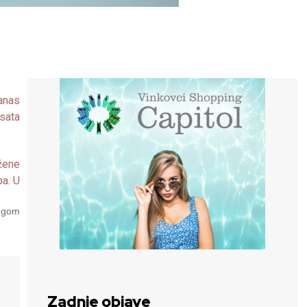
danas
sata
ažene
ba. U
rugom
Zadnje objave