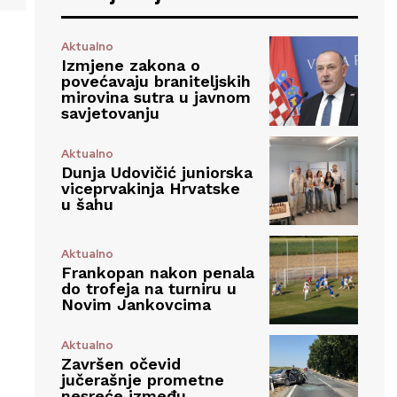
Aktualno
Izmjene zakona o
povećavaju braniteljskih
mirovina sutra u javnom
savjetovanju
Aktualno
Dunja Udovičić juniorska
viceprvakinja Hrvatske
u šahu
Aktualno
Frankopan nakon penala
do trofeja na turniru u
Novim Jankovcima
Aktualno
Završen očevid
jučerašnje prometne
nesreće između