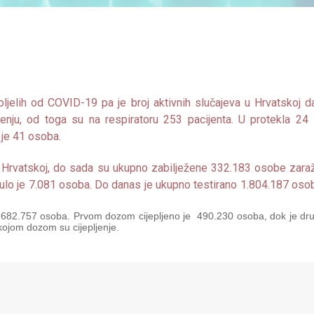
oljelih od COVID-19 pa je broj aktivnih slučajeva u Hrvatskoj 
enju, od toga su na respiratoru 253 pacijenta. U protekla 24 
 je 41 osoba.
e u Hrvatskoj, do sada su ukupno zabilježene 332.183 osobe zar
lo je 7.081 osoba. Do danas je ukupno testirano 1.804.187 oso
 je 682.757 osoba. Prvom dozom cijepljeno je 490.230 osoba, dok je d
ojom dozom su cijepljenje.