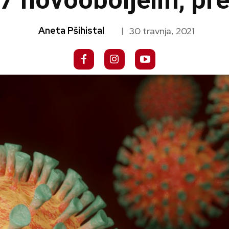
7 novooboljelih, pr
Aneta Pšihistal
30 travnja, 2021
|