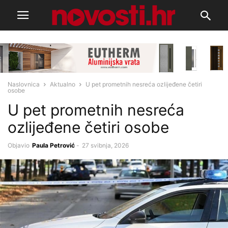
Naslovnica
Aktualno
U pet prometnih nesreća ozlijeđene četiri
osobe
U pet prometnih nesreća
ozlijeđene četiri osobe
Objavio
Paula Petrović
-
27 svibnja, 2026