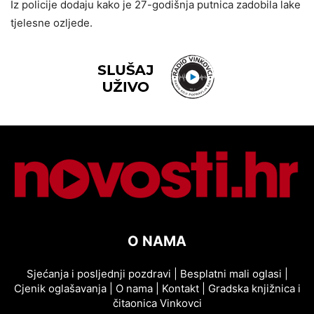
Iz policije dodaju kako je 27-godišnja putnica zadobila lake
tjelesne ozljede.
O NAMA
Sjećanja i posljednji pozdravi
|
Besplatni mali oglasi
|
Cjenik oglašavanja
|
O nama
|
Kontakt
|
Gradska knjižnica i
čitaonica Vinkovci