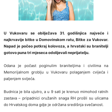
U Vukovaru se obilježava 31. godišnjica najveće i
najkrvavije bitke u Domovinskom ratu, Bitke za Vukovar.
Napad je počeo potkraj kolovoza, a hrvatski su branitelji
gotovo puna tri mjeseca odolijevali neprijatelju.
Odana je počast poginulim braniteljima i civilima na
Memorijalnom groblju u Vukovaru polaganjem cvijeća i
paljenjem svijeća.
Budnica je bila ujutro, a u 9 sati je krenuo mimohod ratnih
zastava – pripadnici oružanih snaga RH prošli su ulicama
do Hrvatskog doma gdje je održana središnja svečanost.