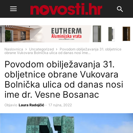
Naslovnica
Uncategorized
Povodom obilježavanja 31. obljetnice
obrane Vukovara Bolnička ulica od danas nosi ime...
Povodom obilježavanja 31.
obljetnice obrane Vukovara
Bolnička ulica od danas nosi
ime dr. Vesne Bosanac
Objavio
Laura Radojčić
-
17 rujna, 2022